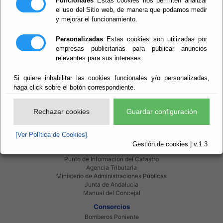
Funcionales
Estas cookies nos permiten analizar
Acceder al Buscador
el uso del Sitio web, de manera que podamos medir
y mejorar el funcionamiento.
Personalizadas
Estas cookies son utilizadas por
empresas publicitarias para publicar anuncios
relevantes para sus intereses.
Si quiere inhabilitar las cookies funcionales y/o personalizadas,
Red Provincial
haga click sobre el botón correspondiente.
Intranet Provincial
Intranet Adheridos
Intranet Beneficiarios
Rechazar cookies
Guardar configuración
Servicios EE.LL.
Red Provincial
[Ver Política de Cookies]
Enlaces de interés
Gestión de cookies | v.1.3
Beneficiarios Red Provincial
Punto de Informacion del Catastro
Agencia Tributaria
Ministerio de Administraciones Públicas
Junta de Andalucia
Manual del Concejal
Consorcios
Bomberos Poniente