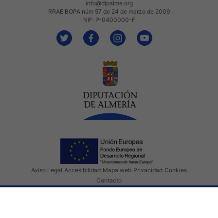
info@dipalme.org
RRAE BOPA núm 57 de 24 de marzo de 2009
NIF: P-0400000-F
Aviso Legal
Accesibilidad
Mapa web
Privacidad
Cookies
Contacto