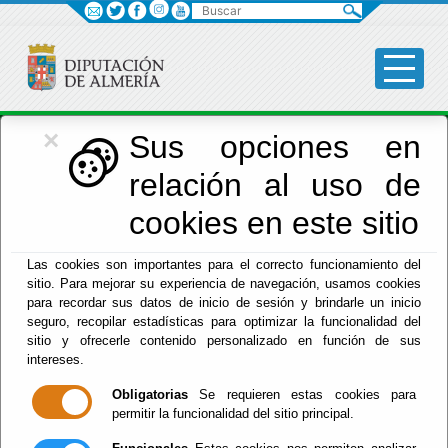
Buscar
×
Economía
Sus opciones en
relación al uso de
Menú Hacienda
cookies en este sitio
Inicio
-
Hacienda
- Ordenanzas Municipales
Las cookies son importantes para el correcto funcionamiento del
sitio. Para mejorar su experiencia de navegación, usamos cookies
Ordenanzas
para recordar sus datos de inicio de sesión y brindarle un inicio
seguro, recopilar estadísticas para optimizar la funcionalidad del
Municipales
sitio y ofrecerle contenido personalizado en función de sus
intereses.
Obligatorias
Se requieren estas cookies para
permitir la funcionalidad del sitio principal.
- Buscador de Normas Publicadas en B.O.P.