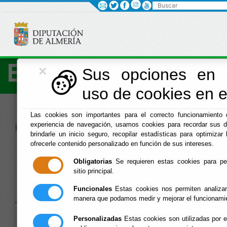
Buscar
×
Economía
Sus opciones en r
uso de cookies en es
Menú Hacienda
Las cookies son importantes para el correcto funcionamiento d
experiencia de navegación, usamos cookies para recordar sus d
Inicio
-
Hacienda
- Agencia de Alhama
brindarle un inicio seguro, recopilar estadísticas para optimizar 
ofrecerle contenido personalizado en función de sus intereses.
Agencia de
Obligatorias
Se requieren estas cookies para perm
Alhama
sitio principal.
Funcionales
Estas cookies nos permiten analizar
manera que podamos medir y mejorar el funcionami
»
»
»
Personalizadas
Estas cookies son utilizadas por e
Agencia del SAT en Alhama de Almería