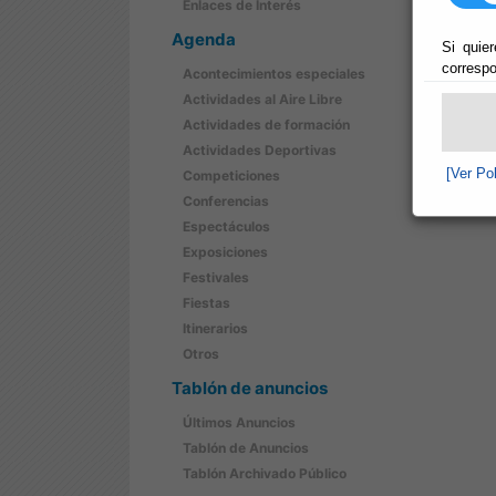
Enlaces de Interés
Agenda
Si quier
correspo
Acontecimientos especiales
Actividades al Aire Libre
Actividades de formación
Actividades Deportivas
[Ver Po
Competiciones
Conferencias
Espectáculos
Exposiciones
Festivales
Fiestas
Itinerarios
Otros
Tablón de anuncios
Últimos Anuncios
Tablón de Anuncios
Tablón Archivado Público