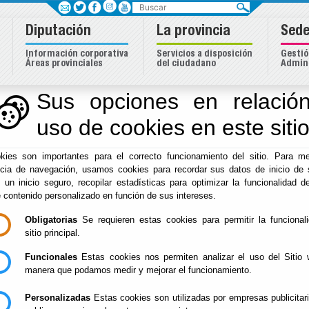
Buscar
Diputación
La provincia
Sede
Información corporativa
Servicios a disposición
Gestió
Áreas provinciales
del ciudadano
Admini
Sus opciones en relación
uso de cookies en este siti
Inicio
-
Diputación
- Cultura deportes y Juventud
kies son importantes para el correcto funcionamiento del sitio. Para me
Cultura deportes y 
ncia de navegación, usamos cookies para recordar sus datos de inicio de 
e un inicio seguro, recopilar estadísticas para optimizar la funcionalidad de
e contenido personalizado en función de sus intereses.
Obligatorias
Se requieren estas cookies para permitir la funcional
Escuchar
sitio principal.
Áreas de Cultura, Deportes y Juven
Funcionales
Estas cookies nos permiten analizar el uso del Sitio 
manera que podamos medir y mejorar el funcionamiento.
Las competencias de esta Área, distribuidas
b)
conforme a su estructura, son: a) Competencias
De
Personalizadas
Estas cookies son utilizadas por empresas publicitar
directamente correspondiente a la Diputada