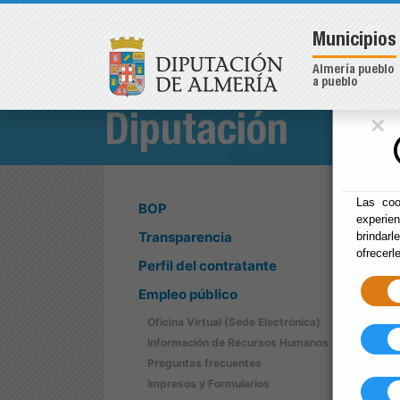
Municipios
Almería pueblo
a pueblo
×
Diputación
Las coo
BOP
experie
Transparencia
brindarl
ofrecerl
Perfil del contratante
Empleo público
Oficina Virtual (Sede Electrónica)
Información de Recursos Humanos
Preguntas frecuentes
Impresos y Formularios