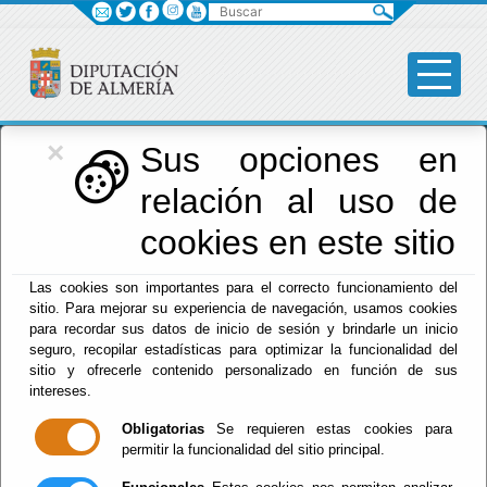
Buscar
×
Diputación
Sus opciones en
relación al uso de
Menú Diputación
cookies en este sitio
Inicio
-
Diputación
- CANAL DE INFORMACIÓN DE
Las cookies son importantes para el correcto funcionamiento del
INFRACCIONES
sitio. Para mejorar su experiencia de navegación, usamos cookies
para recordar sus datos de inicio de sesión y brindarle un inicio
CANAL DE
seguro, recopilar estadísticas para optimizar la funcionalidad del
sitio y ofrecerle contenido personalizado en función de sus
INFORMACIÓN DE
intereses.
Obligatorias
Se requieren estas cookies para
INFRACCIONES
permitir la funcionalidad del sitio principal.