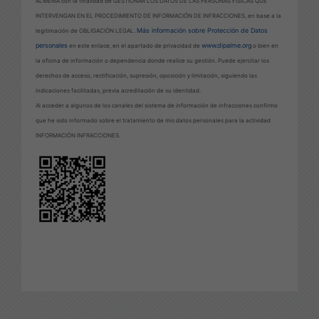
ALMERÍA con la finalidad de GESTIONAR LOS DATOS DE LAS PERSONAS FÍSICAS QUE
INTERVENGAN EN EL PROCEDIMIENTO DE INFORMACIÓN DE INFRACCIONES, en base a la
Más información sobre Protección de Datos
legitimación de OBLIGACIÓN LEGAL.
personales
www.dipalme.org
en este enlace, en el apartado de privacidad de
o bien en
la oficina de información o dependencia donde realice su gestión. Puede ejercitar los
derechos de acceso, rectificación, supresión, oposición y limitación, siguiendo las
indicaciones facilitadas, previa acreditación de su identidad.
Al acceder a algunos de los canales del sistema de información de infracciones confirmo
que he sido informado sobre el tratamiento de mis datos personales para la actividad
INFORMACIÓN INFRACCIONES.