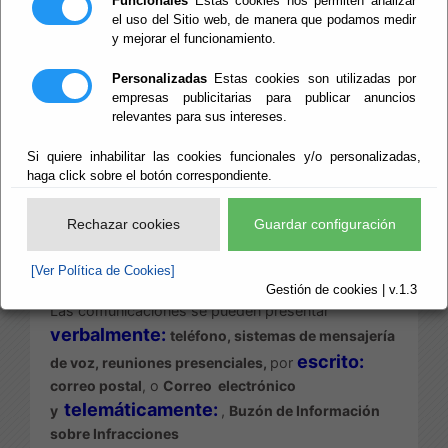
Funcionales
Estas cookies nos permiten analizar
el uso del Sitio web, de manera que podamos medir
y mejorar el funcionamiento.
Escuchar
Este
Canal
nace de la obligación legal, establecida
Personalizadas
Estas cookies son utilizadas por
por la Ley 2/2023, de ofrecer mecanismos para:
empresas publicitarias para publicar anuncios
relevantes para sus intereses.
- posibilitar que la ciudadanía pueda poner en
conocimiento de la Diputación de Almería
Si quiere inhabilitar las cookies funcionales y/o personalizadas,
determinadas infracciones penales o
haga click sobre el botón correspondiente.
administrativas graves o muy graves.
Rechazar cookies
Guardar configuración
- proteger a las personas que las detecten en el
contexto laboral de esta organización y las
[Ver Política de Cookies]
comuniquen a través de dicho Canal.
Gestión de cookies | v.1.3
Las comunicaciones se pueden presentar
verbalmente:
teléfono, sistemas de mensajería
escrito:
de voz, reuniones presenciales,
por
correo postal
,
o
Correo electrónico
telemáticamente:
y
,
Buzón de Información
sobre Infracciones