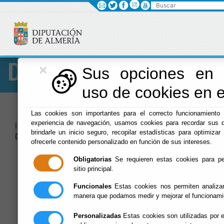
Buscar
×
Diputación
Sus opciones en r
uso de cookies en es
Menú Diputación
Las cookies son importantes para el correcto funcionamiento 
experiencia de navegación, usamos cookies para recordar sus d
Inicio
-
Diputación
- INFORMACIÓN GENERAL CENTROS
brindarle un inicio seguro, recopilar estadísticas para optimizar 
DIPUTACIÓN
ofrecerle contenido personalizado en función de sus intereses.
INFORMACIÓN
Obligatorias
Se requieren estas cookies para perm
sitio principal.
GENERAL
Funcionales
Estas cookies nos permiten analizar
manera que podamos medir y mejorar el funcionami
CENTROS
Personalizadas
Estas cookies son utilizadas por e