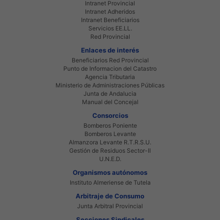
Intranet Provincial
Intranet Adheridos
Intranet Beneficiarios
Servicios EE.LL.
Red Provincial
Enlaces de interés
Beneficiarios Red Provincial
Punto de Informacion del Catastro
Agencia Tributaria
Ministerio de Administraciones Públicas
Junta de Andalucia
Manual del Concejal
Consorcios
Bomberos Poniente
Bomberos Levante
Almanzora Levante R.T.R.S.U.
Gestión de Residuos Sector-II
U.N.E.D.
Organismos autónomos
Instituto Almeriense de Tutela
Arbitraje de Consumo
Junta Arbitral Provincial
Secciones Sindicales