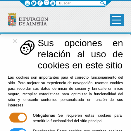
Buscar
×
Diputación
Sus opciones en
relación al uso de
Menú Diputación
cookies en este sitio
Inicio
-
Diputación
- Funcionarios Habilitados
Las cookies son importantes para el correcto funcionamiento del
sitio. Para mejorar su experiencia de navegación, usamos cookies
Funcionarios
para recordar sus datos de inicio de sesión y brindarle un inicio
seguro, recopilar estadísticas para optimizar la funcionalidad del
Habilitados
sitio y ofrecerle contenido personalizado en función de sus
intereses.
Obligatorias
Se requieren estas cookies para
permitir la funcionalidad del sitio principal.
Escuchar