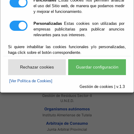
Funcionales
Estas cookies nos permiten analizar
Intranet Provincial
el uso del Sitio web, de manera que podamos medir
Intranet Adheridos
y mejorar el funcionamiento.
Intranet Beneficiarios
Servicios EE.LL.
Personalizadas
Estas cookies son utilizadas por
Red Provincial
empresas publicitarias para publicar anuncios
Enlaces de interés
relevantes para sus intereses.
Beneficiarios Red Provincial
Punto de Informacion del Catastro
Si quiere inhabilitar las cookies funcionales y/o personalizadas,
Agencia Tributaria
haga click sobre el botón correspondiente.
Ministerio de Administraciones Públicas
Junta de Andalucia
Manual del Concejal
Rechazar cookies
Guardar configuración
Consorcios
Bomberos Poniente
[Ver Política de Cookies]
Bomberos Levante
Gestión de cookies | v.1.3
Almanzora Levante R.T.R.S.U.
Gestión de Residuos Sector-II
U.N.E.D.
Organismos autónomos
Instituto Almeriense de Tutela
Arbitraje de Consumo
Junta Arbitral Provincial