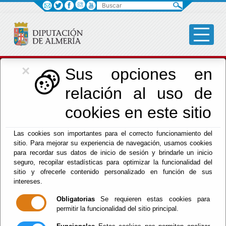
Buscar
×
Cultura, Cine e
Sus opciones en
relación al uso de
Identidad Almeriense
cookies en este sitio
Las cookies son importantes para el correcto funcionamiento del
Menú Cultura
sitio. Para mejorar su experiencia de navegación, usamos cookies
para recordar sus datos de inicio de sesión y brindarle un inicio
Inicio
-
Cultura y Cine
-
seguro, recopilar estadísticas para optimizar la funcionalidad del
El documento con referencia
DP-CUL-INFO
no existe.
sitio y ofrecerle contenido personalizado en función de sus
intereses.
Obligatorias
Se requieren estas cookies para
permitir la funcionalidad del sitio principal.
Red Provincial