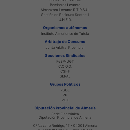
Bomberos Levante
Almanzora Levante R.T.R.S.U.
Gestión de Residuos Sector-II
U.N.E.D.
Organismos autónomos
Instituto Almeriense de Tutela
Arbitraje de Consumo
Junta Arbitral Provincial
Secciones Sindicales
FeSP-UGT
C.C.O.O.
CSI-F
SEPAL
Grupos Políticos
PSOE
PP
VOX
Diputación Provincial de Almería
Sede Electrónica
Diputación Provincial de Almería
C/ Navarro Rodrigo, 17 - 04001 Almería