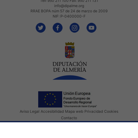
Telf 950 211 100 Fax: 950 211 131
info@dipalme.org
RRAE BOPA núm 57 de 24 de marzo de 2009
NIF: P-0400000-F
Aviso Legal
Accesibilidad
Mapa web
Privacidad
Cookies
Contacto