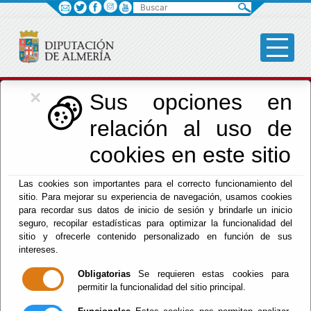
Buscar
×
Cultura, Cine e
Sus opciones en
relación al uso de
Identidad Almeriense
cookies en este sitio
Las cookies son importantes para el correcto funcionamiento del
Menú Cultura
sitio. Para mejorar su experiencia de navegación, usamos cookies
para recordar sus datos de inicio de sesión y brindarle un inicio
Inicio
-
Cultura y Cine
- ENLACES
seguro, recopilar estadísticas para optimizar la funcionalidad del
sitio y ofrecerle contenido personalizado en función de sus
ENLACES
intereses.
Obligatorias
Se requieren estas cookies para
permitir la funcionalidad del sitio principal.