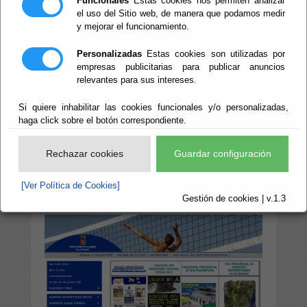
Funcionales
Estas cookies nos permiten analizar
el uso del Sitio web, de manera que podamos medir
En esta sección, el
Área de Cultura,
y mejorar el funcionamiento.
Deportes y Juventud
comparte otros sitios
Personalizadas
Estas cookies son utilizadas por
Web de la Diputación Provincial de Almería
empresas publicitarias para publicar anuncios
relacionados con esta área y con otros
relevantes para sus intereses.
organismos que pueden ser de interés a los
usuarios de esta página, relacionados con la
Si quiere inhabilitar las cookies funcionales y/o personalizadas,
cultura en general, fundamentalmente en
haga click sobre el botón correspondiente.
Almería y su provincia:
Rechazar cookies
Guardar configuración
Área de Deportes
[Ver Política de Cookies]
Gestión de cookies | v.1.3