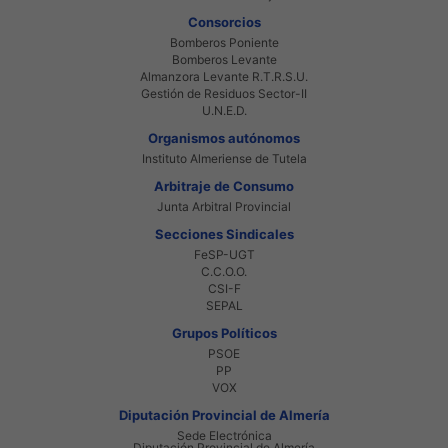
Consorcios
Bomberos Poniente
Bomberos Levante
Almanzora Levante R.T.R.S.U.
Gestión de Residuos Sector-II
U.N.E.D.
Organismos autónomos
Instituto Almeriense de Tutela
Arbitraje de Consumo
Junta Arbitral Provincial
Secciones Sindicales
FeSP-UGT
C.C.O.O.
CSI-F
SEPAL
Grupos Políticos
PSOE
PP
VOX
Diputación Provincial de Almería
Sede Electrónica
Diputación Provincial de Almería