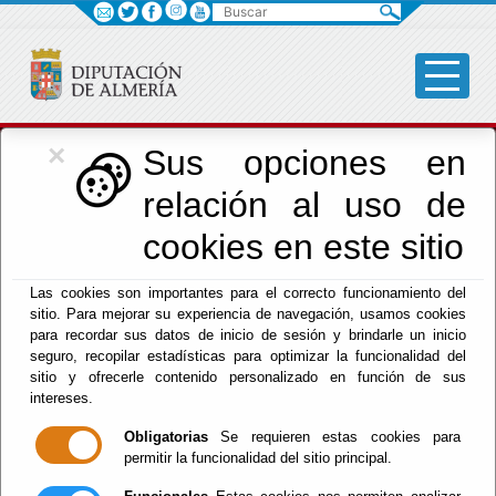
Buscar
×
Cultura, Cine e
Sus opciones en
relación al uso de
Identidad Almeriense
cookies en este sitio
Las cookies son importantes para el correcto funcionamiento del
Menú Cultura
sitio. Para mejorar su experiencia de navegación, usamos cookies
para recordar sus datos de inicio de sesión y brindarle un inicio
Inicio
-
Cultura y Cine
- Tesoros del Milenio del Reino
seguro, recopilar estadísticas para optimizar la funcionalidad del
de Almería
sitio y ofrecerle contenido personalizado en función de sus
intereses.
Tesoros del
Obligatorias
Se requieren estas cookies para
permitir la funcionalidad del sitio principal.
Milenio del Reino