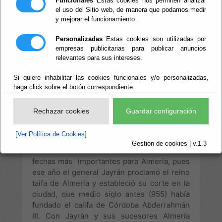
Funcionales
Estas cookies nos permiten analizar
de Almería
el uso del Sitio web, de manera que podamos medir
y mejorar el funcionamiento.
Personalizadas
Estas cookies son utilizadas por
empresas publicitarias para publicar anuncios
La fecha de 2014 marcó un hito para la
relevantes para sus intereses.
historia de Almería. Los almerienses
podríamos celebrar un Milenio y esa fecha
Si quiere inhabilitar las cookies funcionales y/o personalizadas,
no debería pasar desapercibida, teníamos
haga click sobre el botón correspondiente.
que celebrarlo con orgullo y además éramos
conscientes de la necesidad de transmitirlo
Rechazar cookies
Guardar configuración
a la ciudadanía.
[Ver Política de Cookies]
Gestión de cookies | v.1.3
Efectivamente 1014 ha sido una de las
fechas más importantes para Almería, pues
ese año el general Jayrán proclamó el reino
taifa de Almería y estableció su corte en la
ciudad, que medio siglo antes (955) había
fundado el califa de Córdoba Abderrahmán
III. Con Jayrán y sus sucesores Almería