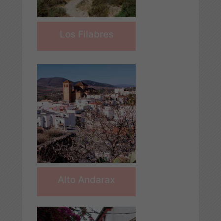
Los Filabres
Alto Andarax