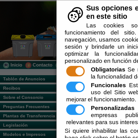
Sus opciones e
en este sitio
Las cookies so
funcionamiento del siti
navegación, usamos cookies
sesión y brindarle un inic
optimizar la funcionalid
personalizado en función de
Inicio
Contacto
Localización
Quién Somos
Obligatorias
Se r
la funcionalidad de
Usted se encuentra aquí:
Inicio
/
/
munici
Tablón de Anuncios
Funcionales
Esta
Recibos
Escuchar
uso del Sitio w
Sobre el Consorcio
mejorar el funcionamiento.
Preguntas Frecuentes
Personalizadas
E
empresas publi
Plantas de Transferencia
relevantes para sus intere
Legislación
Si quiere inhabilitar las c
Modelos e Impresos
haga click sobre el botón c