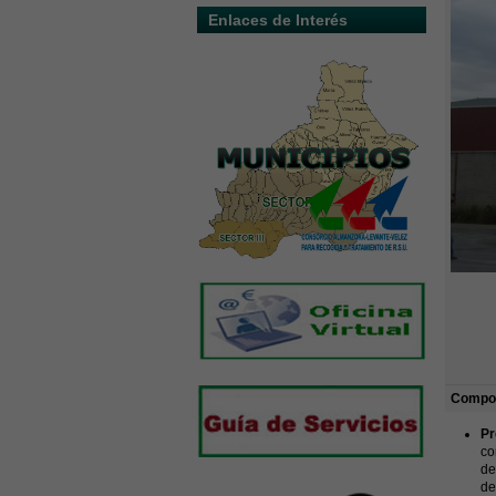
Enlaces de Interés
Compos
Pr
co
de
de