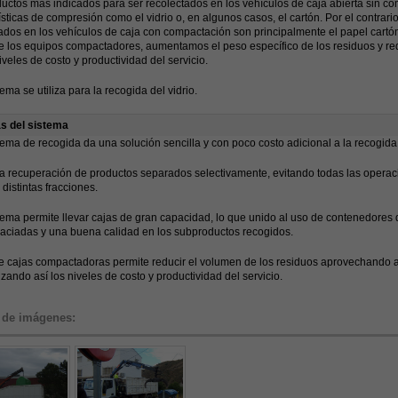
uctos más indicados para ser recolectados en los vehículos de caja abierta sin c
ísticas de compresión como el vidrio o, en algunos casos, el cartón. Por el contrar
ados en los vehículos de caja con compactación son principalmente el papel cartón
e los equipos compactadores, aumentamos el peso específico de los residuos y r
niveles de costo y productividad del servicio.
tema se utiliza para la recogida del vidrio.
as del sistema
tema de recogida da una solución sencilla y con poco costo adicional a la recogida
 la recuperación de productos separados selectivamente, evitando todas las opera
s distintas fracciones.
tema permite llevar cajas de gran capacidad, lo que unido al uso de contenedores 
aciadas y una buena calidad en los subproductos recogidos.
e cajas compactadoras permite reducir el volumen de los residuos aprovechando a
izando así los niveles de costo y productividad del servicio.
 de imágenes: