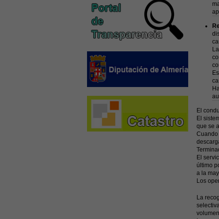
ma
ap
Re
di
ca
La
co
co
Es
ca
Ha
au
El condu
El siste
que se a
Cuando l
descarga
Terminad
El servi
último p
a la may
Los oper
La recog
selectiv
volumen,