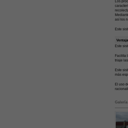
Los prod
caracter
recolect
Mediant
así los 
Este sis
Ventaj
Este sis
Facilita
triaje la
Este sis
más esp
El uso d
racional
Galería