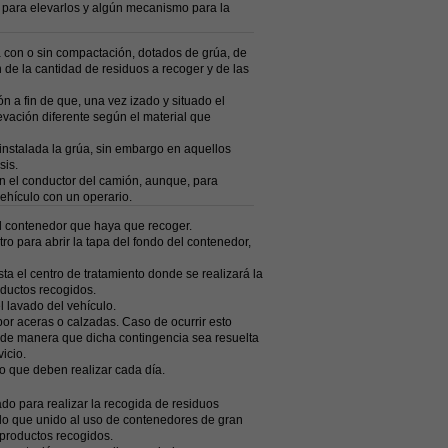
a para elevarlos y algún mecanismo para la
a con o sin compactación, dotados de grúa, de
de la cantidad de residuos a recoger y de las
 a fin de que, una vez izado y situado el
evación diferente según el material que
nstalada la grúa, sin embargo en aquellos
sis.
én el conductor del camión, aunque, para
ehículo con un operario.
del contenedor que haya que recoger.
ro para abrir la tapa del fondo del contenedor,
ta el centro de tratamiento donde se realizará la
oductos recogidos.
l lavado del vehículo.
por aceras o calzadas. Caso de ocurrir esto
, de manera que dicha contingencia sea resuelta
icio.
rio que deben realizar cada día.
do para realizar la recogida de residuos
 lo que unido al uso de contenedores de gran
bproductos recogidos.