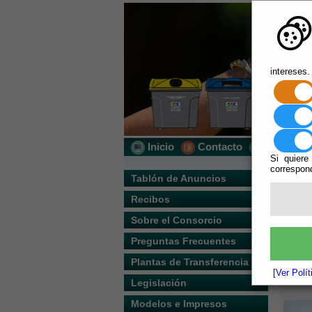
intereses.
Inicio
Contacto
Localizac
Si quiere
correspond
Usted s
Tablón de Anuncios
Recibos
Escuchar
Sobre el Consorcio
Descrip
Preguntas Frecuentes
Plantas de Transferencia
[Ver Polí
Legislación
Modelos e Impresos