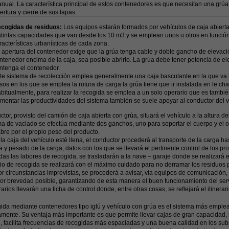
nual. La característica principal de estos contenedores es que necesitan una grú
ertura y cierre de sus tapas.
cogidas de residuos:
Los equipos estarán formados por vehículos de caja abiert
stintas capacidades que van desde los 10 m3 y se emplean unos u otros en función 
racterísticas urbanísticas de cada zona.
 apertura del contenedor exige que la grúa tenga cable y doble gancho de elevación
ntenedor encima de la caja, sea posible abrirlo. La grúa debe tener potencia de el
ntenga el contenedor.
te sistema de recolección emplea generalmente una caja basculante en la que va i
sos en los que se emplea la rotura de carga la grúa tiene que ir instalada en le cha
bitualmente, para realizar la recogida se emplea a un solo operario que es tambi
mentar las productividades del sistema también se suele apoyar al conductor del v
ctor, provisto del camión de caja abierta con grúa, situará el vehículo a la altura 
ma de vaciado se efectúa mediante dos ganchos, uno para soportar el cuerpo y el ot
bre por el propio peso del producto.
a caja del vehículo esté llena, el conductor procederá al transporte de la carga has
 y pesado de la carga, datos con los que se llevará el pertinente control de los pr
as las labores de recogida, se trasladarán a la nave – garaje donde se realizará e
cio de recogida se realizará con el máximo cuidado para no derramar los residuos 
or circunstancias imprevistas, se procederá a avisar, vía equipos de comunicación
or brevedad posible, garantizando de esta manera el buen funcionamiento del serv
arios llevarán una ficha de control donde, entre otras cosas, se reflejará el itinera
ida mediante contenedores tipo iglú y vehículo con grúa es el sistema más emplea
amente. Su ventaja más importante es que permite llevar cajas de gran capacidad,
 facilita frecuencias de recogidas más espaciadas y una buena calidad en los su