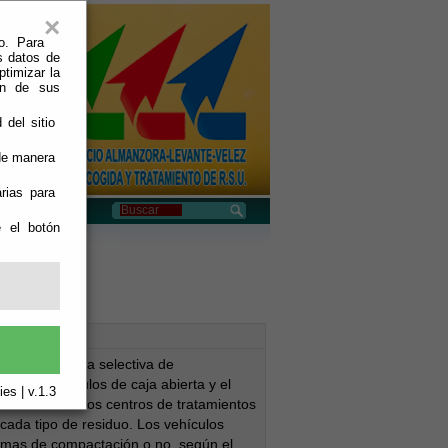
×
o. Para
s datos de
ptimizar la
ión de sus
 del sitio
 de manera
rias para
e el botón
on Grúa
e en la recogida selectiva de
ante vehículos de caja abierta y el
es | v.1.3
mismos hasta los centros de tratamientos
cada tipo de residuo. Los vehículos
temas de compactación o no, según el