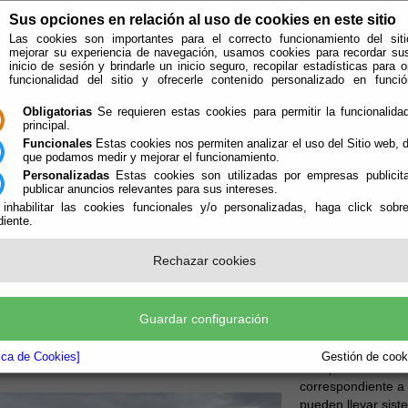
Sus opciones en relación al uso de cookies en este sitio
Las cookies son importantes para el correcto funcionamiento del siti
mejorar su experiencia de navegación, usamos cookies para recordar su
inicio de sesión y brindarle un inicio seguro, recopilar estadísticas para o
funcionalidad del sitio y ofrecerle contenido personalizado en func
Obligatorias
Se requieren estas cookies para permitir la funcionalidad
principal.
Funcionales
Estas cookies nos permiten analizar el uso del Sitio web,
que podamos medir y mejorar el funcionamiento.
Personalizadas
Estas cookies son utilizadas por empresas publicita
publicar anuncios relevantes para sus intereses.
ión
Quién Somos
 inhabilitar las cookies funcionales y/o personalizadas, haga click sobr
iente.
e encuentra aquí:
Inicio
/
/
Recogidas mediante contenedores tipo Iglú y Vehículo c
Rechazar cookies
ción del Servicio.
Guardar configuración
El servicio consist
monoproductos medi
tica de Cookies]
Gestión de cooki
transporte de los 
correspondiente a 
pueden llevar sis