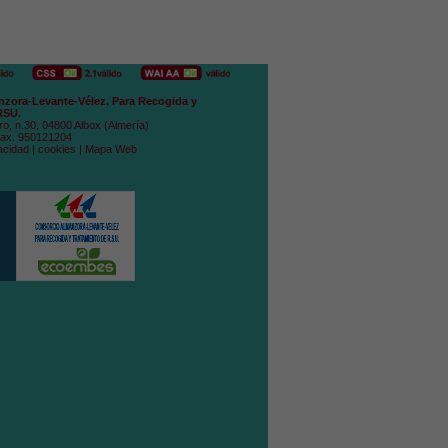
zora-Levante-Vélez. Para Recogida y
RSU.
ro, n.30, 04800 Albox (Almería)
Fax. 950121204
acidad
|
cookies
|
Mapa Web