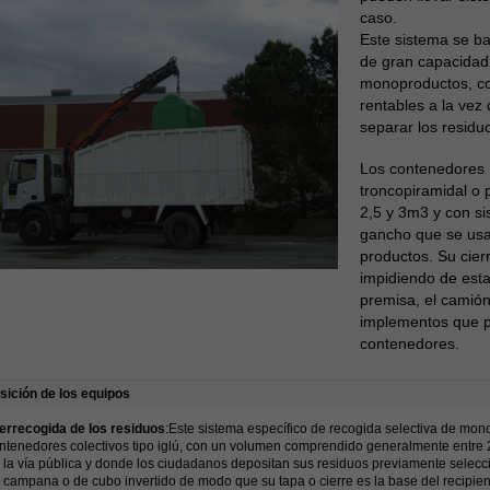
caso.
Este sistema se ba
de gran capacidad 
monoproductos, con
rentables a la ve
separar los residu
Los contenedores m
troncopiramidal o 
2,5 y 3m3 y con si
gancho que se usa 
productos. Su cierr
impidiendo de est
premisa, el camión
implementos que p
contenedores.
ición de los equipos
errecogida de los residuos
:Este sistema específico de recogida selectiva de mo
ntenedores colectivos tipo iglú, con un volumen comprendido generalmente entre 2
 la vía pública y donde los ciudadanos depositan sus residuos previamente selecc
 campana o de cubo invertido de modo que su tapa o cierre es la base del recipie