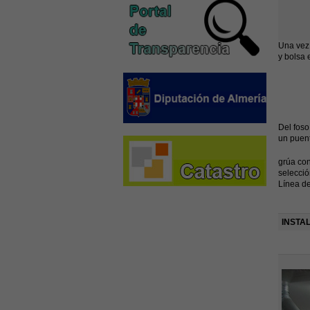
Una vez 
y bolsa 
Del foso
un puen
grúa con
selecció
Línea de
INSTA