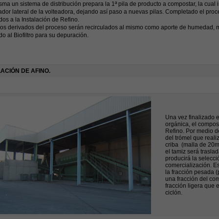
sma un sistema de distribución prepara la 1ª pila de producto a compostar, la cual 
dor lateral de la volteadora, dejando así paso a nuevas pilas. Completado el pro
dos a la Instalación de Refino.
dos derivados del proceso serán recirculados al mismo como aporte de humedad, m
do al Biofiltro para su depuración.
LACIÓN DE AFINO.
Una vez finalizado 
orgánica, el compost
Refino. Por medio de
del trómel que real
criba (malla de 20m
el tamiz será trasl
producirá la selecci
comercialización. E
la fracción pesada (p
una fracción del com
fracción ligera que 
ciclón.