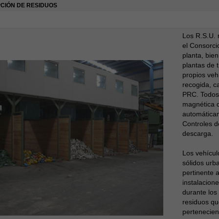
CIÓN DE RESIDUOS
Los R.S.U. 
el Consorci
planta, bie
plantas de 
propios vehí
recogida, c
PRC. Todos 
magnética q
automáticam
Controles d
descarga.
Los vehícul
sólidos urb
pertinente a
instalacion
durante los 
residuos qu
pertenecien