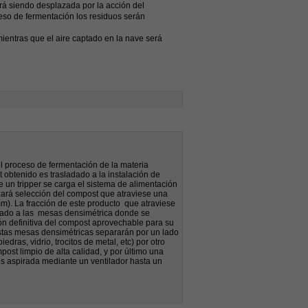
irá siendo desplazada por la acción del
ceso de fermentación los residuos serán
ientras que el aire captado en la nave será
el proceso de fermentación de la materia
 obtenido es trasladado a la instalación de
 un tripper se carga el sistema de alimentación
izará selección del compost que atraviese una
m). La fracción de este producto que atraviese
adado a las mesas densimétrica donde se
ón definitiva del compost aprovechable para su
stas mesas densimétricas separarán por un lado
iedras, vidrio, trocitos de metal, etc) por otro
post limpio de alta calidad, y por último una
es aspirada mediante un ventilador hasta un