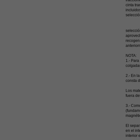
fraccion
cinta tr
incluido
selecció
En cuan
selecció
aprovech
recogen 
anterior
NOTA:
1.- Para
colgadas
2.- En l
consta d
Los mate
fuera de
3.- Como
(fundame
magnéti
El separ
en el in
interior