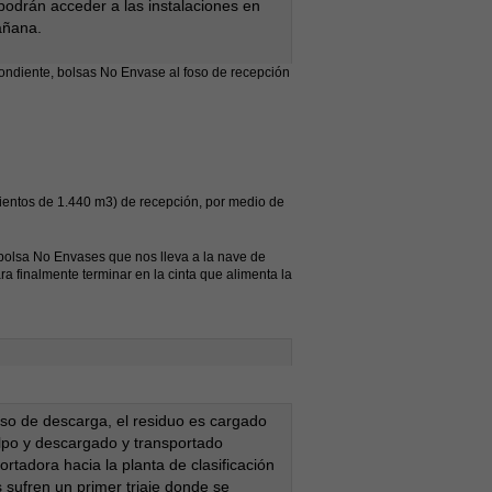
podrán acceder a las instalaciones en
añana.
ondiente, bolsas No Envase al foso de recepción
amientos de 1.440 m3) de recepción, por medio de
 bolsa No Envases que nos lleva a la nave de
a finalmente terminar en la cinta que alimenta la
oso de descarga, el residuo es cargado
lpo y descargado y transportado
ortadora hacia la planta de clasificación
s sufren un primer triaje donde se