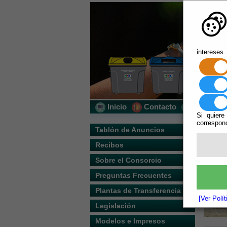
intereses.
Inicio
Contacto
Localizac
Si quiere
correspond
Usted s
Tablón de Anuncios
Recibos
Escuchar
Sobre el Consorcio
Preguntas Frecuentes
Plantas de Transferencia
[Ver Polí
Legislación
Modelos e Impresos