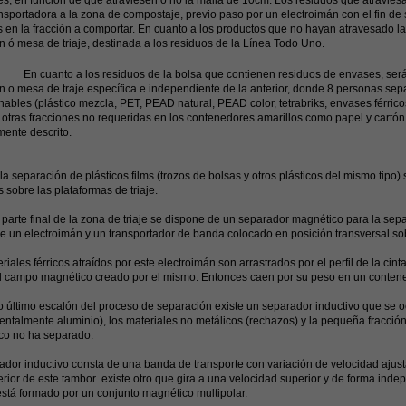
es, en función de que atraviesen o no la malla de 10cm. Los residuos que atravies
ansportadora a la zona de compostaje, previo paso por un electroimán con el fin de
s en la fracción a comportar. En cuanto a los productos que no hayan atravesado la
n ó mesa de triaje, destinada a los residuos de la Línea Todo Uno.
to a los residuos de la bolsa que contienen residuos de envases, serán t
n o mesa de traje específica e independiente de la anterior, donde 8 personas se
ables (plástico mezcla, PET, PEAD natural, PEAD color, tetrabriks, envases férricos
otras fracciones no requeridas en los contenedores amarillos como papel y cartón, 
mente descrito.
 la separación de plásticos films (trozos de bolsas y otros plásticos del mismo tipo
 sobre las plataformas de triaje.
a parte final de la zona de triaje se dispone de un separador magnético para la sep
e un electroimán y un transportador de banda colocado en posición transversal sobre 
riales férricos atraídos por este electroimán son arrastrados por el perfil de la ci
l campo magnético creado por el mismo. Entonces caen por su peso en un conten
 último escalón del proceso de separación existe un separador inductivo que se o
ntalmente aluminio), los materiales no metálicos (rechazos) y la pequeña fracción
co no ha separado.
ador inductivo consta de una banda de transporte con variación de velocidad ajust
terior de este tambor existe otro que gira a una velocidad superior y de forma inde
 está formado por un conjunto magnético multipolar.