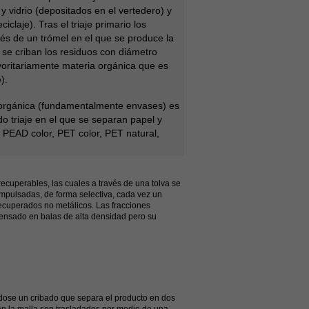
 vidrio (depositados en el vertedero) y
iclaje). Tras el triaje primario los
és de un trómel en el que se produce la
y se criban los residuos con diámetro
yoritariamente materia orgánica que es
).
ánica (fundamentalmente envases) es
o triaje en el que se separan papel y
 PEAD color, PET color, PET natural,
recuperables, las cuales a través de una tolva se
mpulsadas, de forma selectiva, cada vez un
recuperados no metálicos. Las fracciones
ensado en balas de alta densidad pero su
ose un cribado que separa el producto en dos