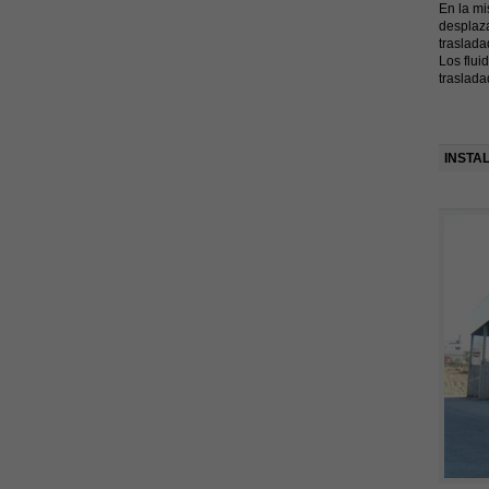
En la mi
desplaza
traslada
Los flui
traslada
INSTA