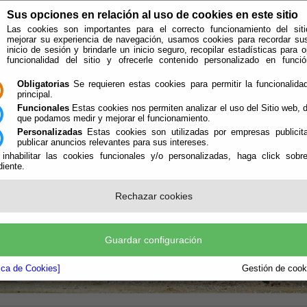
Sus opciones en relación al uso de cookies en este sitio
Las cookies son importantes para el correcto funcionamiento del siti
mejorar su experiencia de navegación, usamos cookies para recordar su
inicio de sesión y brindarle un inicio seguro, recopilar estadísticas para o
funcionalidad del sitio y ofrecerle contenido personalizado en func
Obligatorias
Se requieren estas cookies para permitir la funcionalidad
principal.
Funcionales
Estas cookies nos permiten analizar el uso del Sitio web,
que podamos medir y mejorar el funcionamiento.
Personalizadas
Estas cookies son utilizadas por empresas publicita
publicar anuncios relevantes para sus intereses.
ión
Quién Somos
 inhabilitar las cookies funcionales y/o personalizadas, haga click sobr
iente.
e encuentra aquí:
Inicio
/
/
Funcionamiento de la Planta de Recuperación y Compost
Rechazar cookies
Guardar configuración
tica de Cookies]
Gestión de cooki