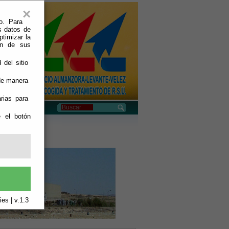
×
o. Para
s datos de
ptimizar la
ión de sus
 del sitio
 de manera
rias para
e el botón
aje de Albox
es | v.1.3