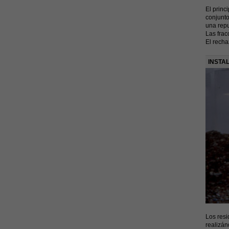
El princ
conjunto
una repu
Las frac
El recha
INSTA
Los resi
realizán