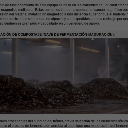
ipio de funcionamiento de este equipo se basa en las corrientes de Foucault creada
 magnético multipolar. Estas corrientes tienden a generar un campo magnético opu
lsión del material metálico no magnético a una distancia superior que el material 
ciones reciclables se prensan en alpacas y son expedidas para su reciclaje por
zo también es prensado y depositado en un vertedero de apoyo.
LACIÓN DE COMPOSTAJE (NAVE DE FERMENTACIÓN-MADURACIÓN).
duos procedentes del hundido del trómel, previa selección de los elementos férric
dose el proceso de fermentación aerobia al que sigue una maduración del fermen