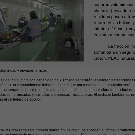
separan voluminosos y
chatarra (enviado a rec
residuos pasan a trav
rotura de las bolsas 
inferior a 10 cm. (ma
enviada a compostaje
La fracción inorg
sometida a un segund
cartón, PEAD natural,
luminoso y envases férricos.
sa de triaje (cinta con capacidad de 23 t/h) se separarán las diferentes fracciones 
rán en un compartimento inferior desde el que por medio de un empujador serán i
 recuperado diferente, a la cinta de alimentación de la embaladora de productos 
das son prensadas y enviadas a empresas recicladoras. El rechazo también es pr
es el vertedero de apoyo.
 realizada esta primera selección los residuos acceden al trómel, produciénd