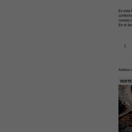
Es esta 
conforma
cuneta c
En el ár
Ambos re
VERTE