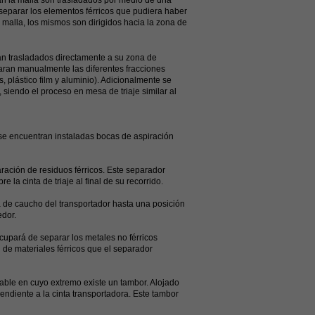
an la malla son trasladados por medio de una
 separar los elementos férricos que pudiera haber
 malla, los mismos son dirigidos hacia la zona de
rasladados directamente a su zona de
paran manualmente las diferentes fracciones
, plástico film y aluminio). Adicionalmente se
siendo el proceso en mesa de triaje similar al
) se encuentran instaladas bocas de aspiración
aración de residuos férricos. Este separador
la cinta de triaje al final de su recorrido.
nta de caucho del transportador hasta una posición
edor.
cupará de separar los metales no férricos
 de materiales férricos que el separador
able en cuyo extremo existe un tambor. Alojado
pendiente a la cinta transportadora. Este tambor