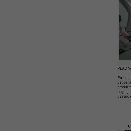
PEAD Vo
En la me
deposita
producto
segrega
destino 
Una vez