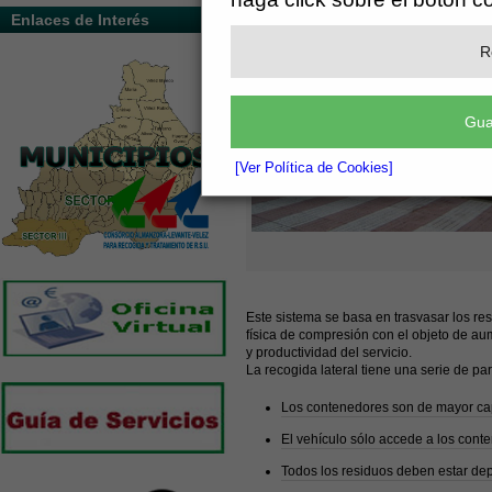
Enlaces de Interés
R
Gua
[Ver Política de Cookies]
Este sistema se basa en trasvasar los re
física de compresión con el objeto de au
y productividad del servicio.
La recogida lateral tiene una serie de pa
Los contenedores son de mayor capa
El vehículo sólo accede a los cont
Todos los residuos deben estar depo