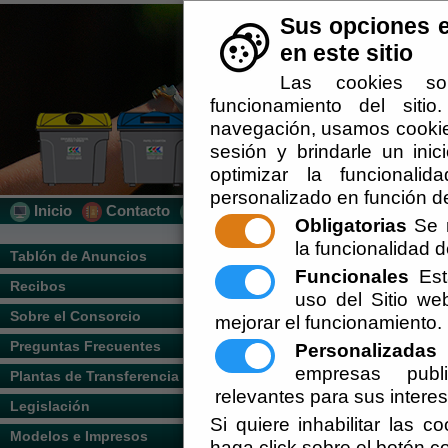
Sus opciones e
en este sitio
Las cookies so
funcionamiento del siti
navegación, usamos cookies
sesión y brindarle un inic
optimizar la funcionalid
personalizado en función de
Inicio
Contacto
Localización
Quién Somos
Obligatorias
Se r
la funcionalidad de
Usted se encuentra aquí:
Inicio
/
/
Sistem
Tablón de Anuncios
Funcionales
Esta
Recibos
Escuchar
uso del Sitio w
Descripción del Servicio
Sobre el Consorcio
mejorar el funcionamiento.
Preguntas Frecuentes
Personalizadas
E
empresas publi
Plantas de Transferencia
relevantes para sus intere
Legislación
Si quiere inhabilitar las c
Modelos e Impresos
haga click sobre el botón c