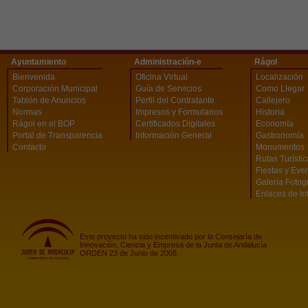
Ayuntamiento
Administración-e
Rágol
Bienvenida
Oficina Virtual
Localización
Corporación Municipal
Guía de Servicios
Como Llegar
Tablón de Anuncios
Perfil del Contratante
Callejero
Normas
Impresos y Formularios
Historia
Rágol en el BOP
Certificados Digitales
Economía
Portal de Transparencia
Información General
Gastronomía
Contacto
Monumentos
Rutas Turísti
Fiestas y Eve
Galería Fotog
Enlaces de In
Este proyecto ha sido incentivado por la Consejaría de
Innovación, Ciencia y Empresa de la Junta de Andalucía
ORDEN 23 de Junio de 2008