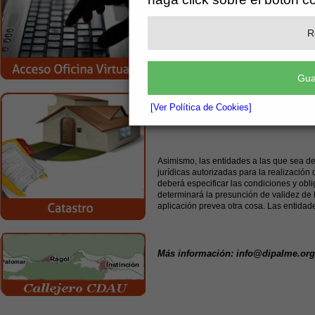
con independencia del medio electrónico o
no en tanto no caduque por cumplimiento
R
En los supuestos en que para la realizaci
Gua
ciudadano mediante algún instrumento de 
válidamente realizada por funcionarios pú
consultable en la respectiva sede electró
[Ver Política de Cookies]
ciudadano deberá identificarse y presta
Asimismo, las entidades a las que sea de 
jurídicas autorizadas para la realizació
deberá especificar las condiciones y obl
determinará la presunción de validez de l
aplicación prevea otra cosa. Las entidad
Más información: info@dipalme.org