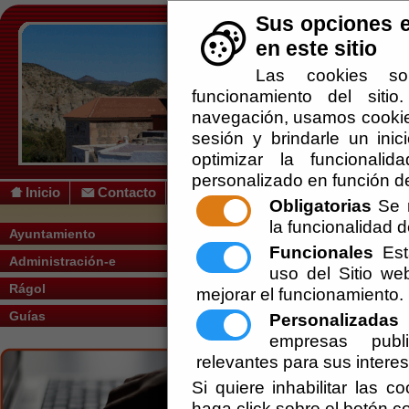
Sus opciones e
en este sitio
Las cookies so
funcionamiento del siti
navegación, usamos cookies
sesión y brindarle un inic
optimizar la funcionalid
personalizado en función de
Inicio
Contacto
Obligatorias
Se r
la funcionalidad de
Usted se encuentra aquí:
Inicio
/
/
Formas 
Ayuntamiento
Funcionales
Esta
Administración-e
Escuchar
uso del Sitio w
REGLAMENTO
Rágol
mejorar el funcionamiento.
Artículo 17. 
Guías
Personalizadas
E
Las personas f
empresas publi
relacionarse y
relevantes para sus intere
previstos en el
hayan acredita
Si quiere inhabilitar las c
de aplicación este reglamento y con la q
haga click sobre el botón c
representación también tenga valor en la