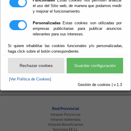
Funcionales
Estas cookies nos permiten analizar
consultar la ocupación
el uso del Sitio web, de manera que podamos medir
y mejorar el funcionamiento.
de las aulas de
Personalizadas
Estas cookies son utilizadas por
Formación y fechas de
empresas publicitarias para publicar anuncios
relevantes para sus intereses.
los cursos del plan
Si quiere inhabilitar las cookies funcionales y/o personalizadas,
agrupado
haga click sobre el botón correspondiente.
Calendario Formación
Rechazar cookies
Guardar configuración
[Ver Política de Cookies]
Gestión de cookies | v.1.3
Red Provincial
Intranet Provincial
Intranet Adheridos
Intranet Beneficiarios
Servicios EE.LL.