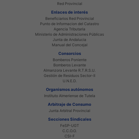
Red Provincial
Enlaces de interés
Beneficiarios Red Provincial
Punto de Informacion del Catastro
Agencia Tributaria
Ministerio de Administraciones Públicas
Junta de Andalucia
Manual del Concejal
Consorcios
Bomberos Poniente
Bomberos Levante
Almanzora Levante R.T.R.S.U.
Gestión de Residuos Sector-II
U.N.E.D.
Organismos autónomos
Instituto Almeriense de Tutela
Arbitraje de Consumo
Junta Arbitral Provincial
Secciones Sindicales
FeSP-UGT
C.C.O.O.
CSI-F