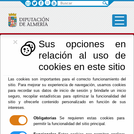
Buscar
×
Cultura, Cine e
Sus opciones en
relación al uso de
Identidad Almeriense
cookies en este sitio
Las cookies son importantes para el correcto funcionamiento del
Menú Cultura
sitio. Para mejorar su experiencia de navegación, usamos cookies
para recordar sus datos de inicio de sesión y brindarle un inicio
Inicio
-
Cultura y Cine
- Suscripciones
seguro, recopilar estadísticas para optimizar la funcionalidad del
sitio y ofrecerle contenido personalizado en función de sus
Suscripciones
intereses.
Obligatorias
Se requieren estas cookies para
permitir la funcionalidad del sitio principal.