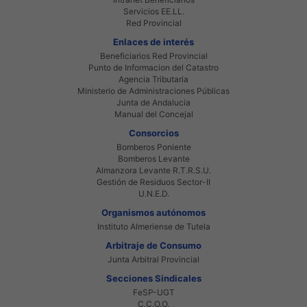
Servicios EE.LL.
Red Provincial
Enlaces de interés
Beneficiarios Red Provincial
Punto de Informacion del Catastro
Agencia Tributaria
Ministerio de Administraciones Públicas
Junta de Andalucia
Manual del Concejal
Consorcios
Bomberos Poniente
Bomberos Levante
Almanzora Levante R.T.R.S.U.
Gestión de Residuos Sector-II
U.N.E.D.
Organismos autónomos
Instituto Almeriense de Tutela
Arbitraje de Consumo
Junta Arbitral Provincial
Secciones Sindicales
FeSP-UGT
C.C.O.O.