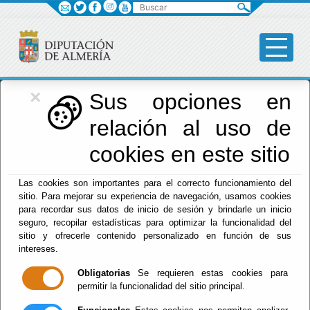
Buscar
×
Diputación
Sus opciones en
relación al uso de
Menú Diputación
cookies en este sitio
Inicio
-
Diputación
- Formulario de contacto
Las cookies son importantes para el correcto funcionamiento del
sitio. Para mejorar su experiencia de navegación, usamos cookies
Contacta con Nosotros
para recordar sus datos de inicio de sesión y brindarle un inicio
seguro, recopilar estadísticas para optimizar la funcionalidad del
sitio y ofrecerle contenido personalizado en función de sus
Nombre y apellidos: (*)
intereses.
Obligatorias
Se requieren estas cookies para
permitir la funcionalidad del sitio principal.
Dirección: