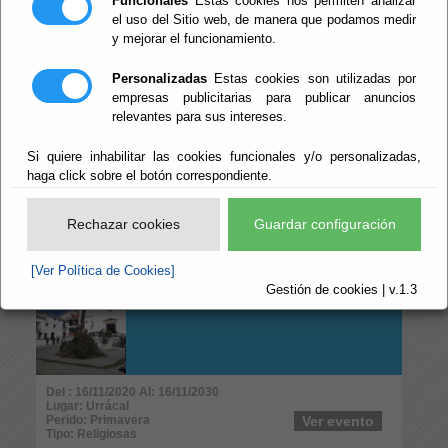
Funcionales
Estas cookies nos permiten analizar
Perido: 08 - Agosto
Ver evento
Tipo: Arte y Cultura
el uso del Sitio web, de manera que podamos medir
y mejorar el funcionamiento.
FESTIVOS LOCALES
Personalizadas
Estas cookies son utilizadas por
2026
empresas publicitarias para publicar anuncios
relevantes para sus intereses.
Si quiere inhabilitar las cookies funcionales y/o personalizadas,
haga click sobre el botón correspondiente.
Del : 01/01/2026 Al: 31/12/2026
Lugar: Mojácar
Perido: Anual
Ver evento
Rechazar cookies
Guardar configuración
Tipo: Arte y Cultura
[Ver Política de Cookies]
LA QUEMA DE
Gestión de cookies | v.1.3
JUDAS
Del : 16/11/2020 Al: 16/11/2030
Lugar: Urrácal
Perido: Primavera
Ver evento
Tipo: Religiosas