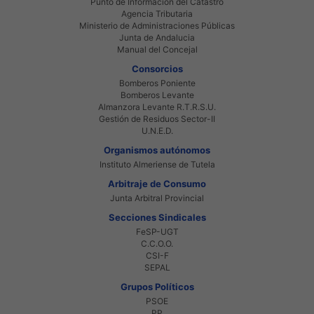
Punto de Informacion del Catastro
Agencia Tributaria
Ministerio de Administraciones Públicas
Junta de Andalucia
Manual del Concejal
Consorcios
Bomberos Poniente
Bomberos Levante
Almanzora Levante R.T.R.S.U.
Gestión de Residuos Sector-II
U.N.E.D.
Organismos autónomos
Instituto Almeriense de Tutela
Arbitraje de Consumo
Junta Arbitral Provincial
Secciones Sindicales
FeSP-UGT
C.C.O.O.
CSI-F
SEPAL
Grupos Políticos
PSOE
PP