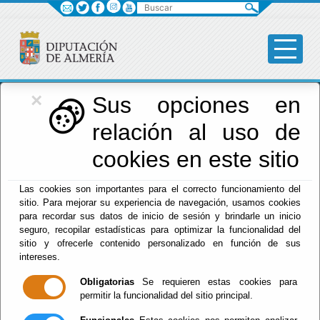
Buscar
×
Diputación
Sus opciones en
relación al uso de
Menú Diputación
cookies en este sitio
Inicio
-
Diputación
- Fiestas
Las cookies son importantes para el correcto funcionamiento del
Escuchar
sitio. Para mejorar su experiencia de navegación, usamos cookies
para recordar sus datos de inicio de sesión y brindarle un inicio
FIESTAS DE
seguro, recopilar estadísticas para optimizar la funcionalidad del
SOPALMO 2026
sitio y ofrecerle contenido personalizado en función de sus
intereses.
Obligatorias
Se requieren estas cookies para
permitir la funcionalidad del sitio principal.
Del : 07/08/2026 Al: 09/08/2026
Lugar: Mojácar