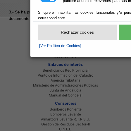
publicar anuncios relevantes para sus i
3.- Se ha producido un error al intentar acceder al
Si quiere inhabilitar las cookies funcionales y/o per
correspondiente.
documento:
FE691EF8CB00E1C6C1258CB40055D015
.
Red Provincial
Rechazar cookies
Intranet Provincial
Intranet Adheridos
[Ver Política de Cookies]
Intranet Beneficiarios
Servicios EE.LL.
Red Provincial
Enlaces de interés
Beneficiarios Red Provincial
Punto de Informacion del Catastro
Agencia Tributaria
Ministerio de Administraciones Públicas
Junta de Andalucia
Manual del Concejal
Consorcios
Bomberos Poniente
Bomberos Levante
Almanzora Levante R.T.R.S.U.
Gestión de Residuos Sector-II
U.N.E.D.