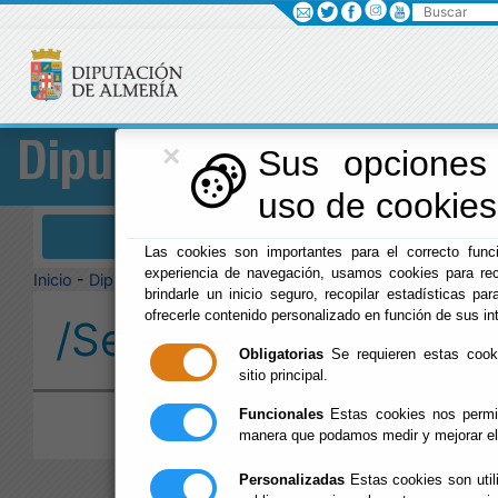
Buscar
×
Diputación
Sus opciones 
uso de cookies 
Menú Diputación
Las cookies son importantes para el correcto funci
experiencia de navegación, usamos cookies para rec
Inicio
-
Diputación
-
brindarle un inicio seguro, recopilar estadísticas par
ofrecerle contenido personalizado en función de sus in
/Servicios/cmsdipro/
Obligatorias
Se requieren estas cookie
sitio principal.
Funcionales
Estas cookies nos permit
manera que podamos medir y mejorar el
Personalizadas
Estas cookies son util