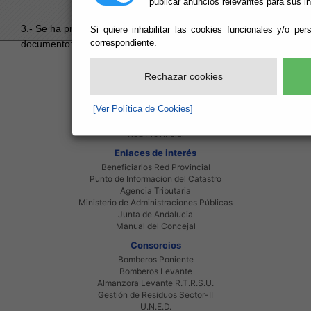
publicar anuncios relevantes para sus i
3.- Se ha producido un error al intentar acceder al
Si quiere inhabilitar las cookies funcionales y/o per
correspondiente.
documento:
60FC7AA84A6589D7C1258CAB003F6722
.
Red Provincial
Rechazar cookies
Intranet Provincial
Intranet Adheridos
[Ver Política de Cookies]
Intranet Beneficiarios
Servicios EE.LL.
Red Provincial
Enlaces de interés
Beneficiarios Red Provincial
Punto de Informacion del Catastro
Agencia Tributaria
Ministerio de Administraciones Públicas
Junta de Andalucia
Manual del Concejal
Consorcios
Bomberos Poniente
Bomberos Levante
Almanzora Levante R.T.R.S.U.
Gestión de Residuos Sector-II
U.N.E.D.