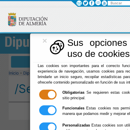
Buscar
×
Diputación
Sus opciones 
uso de cookies 
Menú Diputación
Las cookies son importantes para el correcto funci
experiencia de navegación, usamos cookies para rec
Inicio
-
Diputación
-
brindarle un inicio seguro, recopilar estadísticas par
ofrecerle contenido personalizado en función de sus in
/Servicios/cmsdipro/
Obligatorias
Se requieren estas cookie
sitio principal.
Funcionales
Estas cookies nos permit
manera que podamos medir y mejorar el
Personalizadas
Estas cookies son util