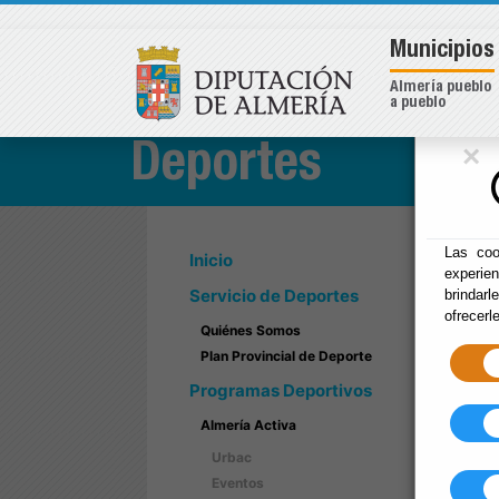
Municipios
Almería pueblo
a pueblo
×
Deportes
Las coo
Inicio
experie
Servicio de Deportes
brindarl
ofrecerl
Quiénes Somos
Plan Provincial de Deporte
Programas Deportivos
Almería Activa
Urbac
Eventos