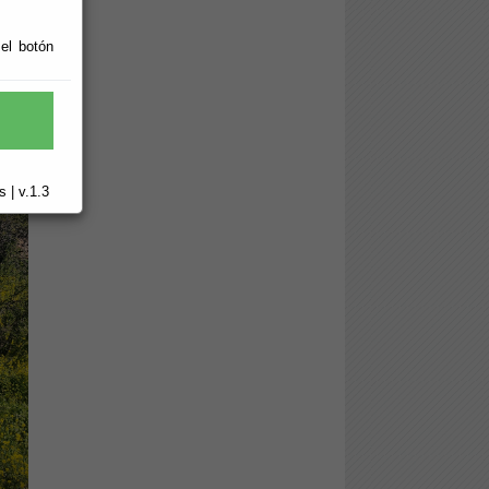
 el botón
 | v.1.3