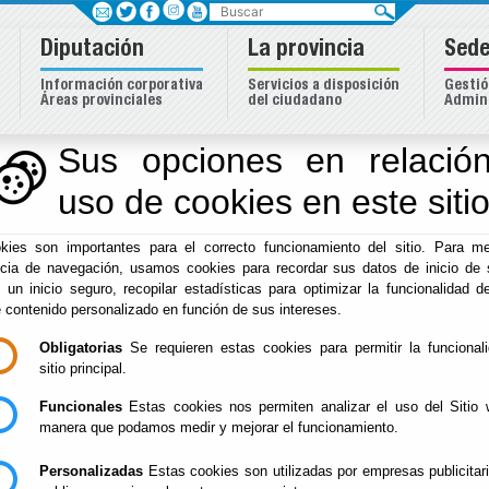
Buscar
Diputación
La provincia
Sede
Información corporativa
Servicios a disposición
Gestió
Áreas provinciales
del ciudadano
Admini
Sus opciones en relación
uso de cookies en este siti
Inicio
-
Deportes
- Rutas y Senderos. Sendero Luna Llena 
kies son importantes para el correcto funcionamiento del sitio. Para me
Rutas y Senderos. S
ncia de navegación, usamos cookies para recordar sus datos de inicio de 
e un inicio seguro, recopilar estadísticas para optimizar la funcionalidad de
Llena San José (Níja
e contenido personalizado en función de sus intereses.
Obligatorias
Se requieren estas cookies para permitir la funcional
sitio principal.
Información e inscripciones
Funcionales
Estas cookies nos permiten analizar el uso del Sitio 
manera que podamos medir y mejorar el funcionamiento.
Personalizadas
Estas cookies son utilizadas por empresas publicitar