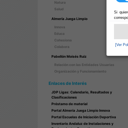
Natura
Salud
Si quier
correspo
Almería Juega Limpio
Innova
Educa
Cohesiona
[Ver Po
Colabora
Pabellón Moisés Ruiz
Relación con las Entidades Usuarias
Organización y Funcionamiento
Enlaces de Interés
JDP Ligas: Calendario, Resultados y
Clasificaciones
Préstamo de material
Portal Almería Juega Limpio Innova
Portal Escuelas de Iniciación Deportiva
Inventario Andaluz de Instalaciones y