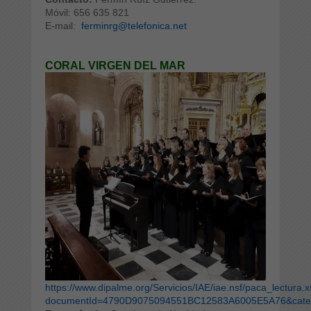
Móvil: 656 635 821
E-mail:
ferminrg@telefonica.net
CORAL VIRGEN DEL MAR
https://www.dipalme.org/Servicios/IAE/iae.nsf/paca_lectura.
documentId=4790D9075094551BC12583A6005E5A76&catego