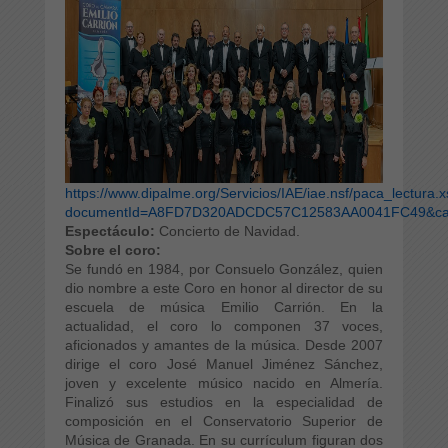
https://www.dipalme.org/Servicios/IAE/iae.nsf/paca_lectura.
documentId=A8FD7D320ADCDC57C12583AA0041FC49&categ
Espectáculo:
Concierto de Navidad.
Sobre el coro:
Se fundó en 1984, por Consuelo González, quien
dio nombre a este Coro en honor al director de su
escuela de música Emilio Carrión. En la
actualidad, el coro lo componen 37 voces,
aficionados y amantes de la música. Desde 2007
dirige el coro José Manuel Jiménez Sánchez,
joven y excelente músico nacido en Almería.
Finalizó sus estudios en la especialidad de
composición en el Conservatorio Superior de
Música de Granada. En su currículum figuran dos