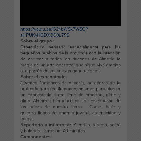
https://youtu.be/G24bWSk7WSQ?
si=PUKyHQDXOC0L75S
,
Sobre el grupo:
Espectáculo pensado especialmente para los
pequeños pueblos de la provincia con la intención
de acercar a todos los rincones de Almería la
magia de un arte ancestral que sigue vivo gracias
a la pasión de las nuevas generaciones.
Sobre el espectáculo:
Jóvenes flamencos de Almería, herederos de la
profunda tradición flamenca, se unen para ofrecer
un espectáculo único lleno de emoción, ritmo y
alma. Almarant Flamenco es una celebración de
las raíces de nuestra tierra. Cante, baile y
guitarra llenos de energía juvenil, autenticidad y
magia.
Repertorio a interpretar:
Alegrías, taranto, soleá
y bulerías.
Duración: 40 minutos
Componentes: