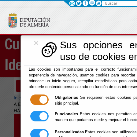
Buscar
×
Cultura, Cine e
Sus opciones en
uso de cookies en
Identidad Almeriense
Las cookies son importantes para el correcto funcionami
experiencia de navegación, usamos cookies para recordar 
brindarle un inicio seguro, recopilar estadísticas para optim
Menú Cultura
ofrecerle contenido personalizado en función de sus interese
Inicio
-
Cultura y Cine
- CONVOCATORIA DESTINADA
Obligatorias
Se requieren estas cookies para
sitio principal.
A ENTIDADES LOCALES DE HASTA 1.000
HABITANTES
Funcionales
Estas cookies nos permiten ana
manera que podamos medir y mejorar el funci
CONVOCATORIA
Personalizadas
Estas cookies son utilizadas 