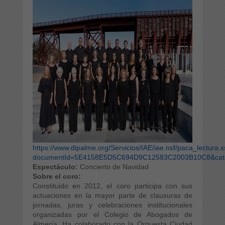
https://www.dipalme.org/Servicios/IAE/iae.nsf/paca_lectura.
documentId=5E4158E5D5C694D9C12583C2003B10C8&categ
Espectáculo:
Concierto de Navidad
Sobre el coro:
Constituido en 2012, el coro participa con sus
actuaciones en la mayor parte de clausuras de
jornadas, juras y celebraciones institucionales
organizadas por el Colegio de Abogados de
Almería. Ha colaborado con la Orquesta Ciudad