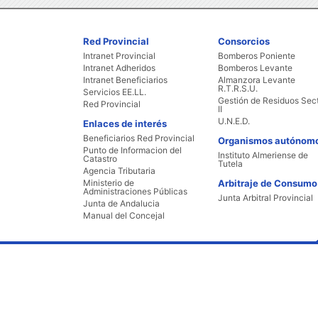
Red Provincial
Consorcios
Intranet Provincial
Bomberos Poniente
Intranet Adheridos
Bomberos Levante
Intranet Beneficiarios
Almanzora Levante
R.T.R.S.U.
Servicios EE.LL.
Gestión de Residuos Sec
Red Provincial
II
U.N.E.D.
Enlaces de interés
Beneficiarios Red Provincial
Organismos autónom
Punto de Informacion del
Instituto Almeriense de
Catastro
Tutela
Agencia Tributaria
Ministerio de
Arbitraje de Consumo
Administraciones Públicas
Junta Arbitral Provincial
Junta de Andalucia
Manual del Concejal