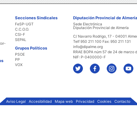
Secciones Sindicales
Diputación Provincial de Almerí
FeSP-UGT
Sede Electrónica
Diputación Provincial de Almería
C.C.O.O.
CSI-F
C/ Navarro Rodrigo, 17 - 04001 Alme
SEPAL
Telf 950 211 100 Fax: 950 211 131
tor-
info@dipalme.org
Grupos Políticos
RRAE BOPA núm 57 de 24 de marzo 
PSOE
NIF: P-0400000-F
PP
os
VOX
Aviso Legal
Accesibilidad
Mapa web
Privacidad
Cookies
Contacto