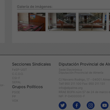
Galería de imágenes:
Secciones Sindicales
Diputación Provincial de Al
FeSP-UGT
Sede Electrónica
Diputación Provincial de Almería
C.C.O.O.
CSI-F
C/ Navarro Rodrigo, 17 - 04001 Alme
SEPAL
Telf 950 211 100 Fax: 950 211 131
tor-
Grupos Políticos
info@dipalme.org
RRAE BOPA núm 57 de 24 de marzo 
PSOE
NIF: P-0400000-F
PP
VOX