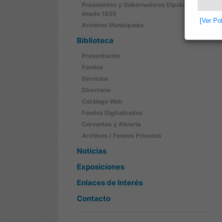
Presidentes y Gobernadores Diputación
desde 1835
[Ver Po
Archivos Municipales
Biblioteca
Presentación
Fondos
Servicios
Directorio
Catálogo Web
Fondos Digitalizados
Cervantes y Almería
Archivos / Fondos Privados
Noticias
Exposiciones
Enlaces de Interés
Contacto