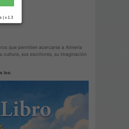
cas:
 | v.1.3
bros que permiten acercarse a Almería
u cultura, sus escritores, su imaginación
e lee
.