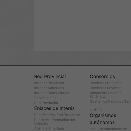
Red Provincial
Consorcios
Intranet Provincial
Bomberos Poniente
Intranet Adheridos
Bomberos Levante
Intranet Beneficiarios
Almanzora Levante
R.T.R.S.U.
Servicios EE.LL.
Gestión de Residuos Sec
Red Provincial
II
Enlaces de interés
U.N.E.D.
Organismos
Beneficiarios Red Provincial
Punto de Informacion del
autónomos
Catastro
Agencia Tributaria
Instituto Almeriense de