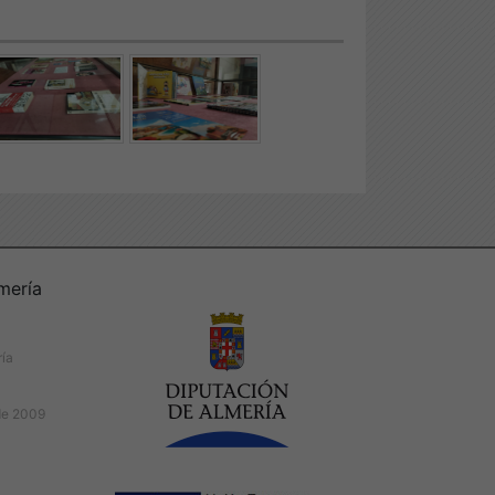
mería
ría
de 2009