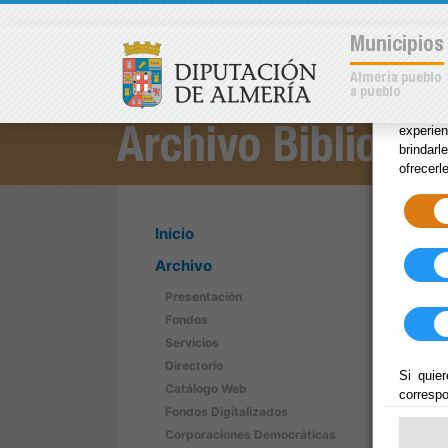
×
Municipios
Almería pueblo
a pueblo
Las coo
experie
Archivo Bibliotec
brindarl
ofrecerl
Inicio
Archivo
Presentación
Fondos
Servicios
Directorio
Si quier
Catálogo Web
correspo
Fondos Digitalizados
Corporaciones Democráticas