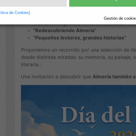
La muestra se estructura en cuatro vitrinas temáti
lítica de Cookies]
“Voces de Almería”
Gestión de cookies
“Almería imaginada, Almería novelada”
“Redescubriendo Almería”
“Pequeños lectores, grandes historias”
Proponemos un recorrido por una selección de li
desde distintas miradas: su memoria, su paisaje, s
literaria...
Una invitación a descubrir que
Almería también s