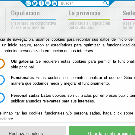
Buscar
Sus opciones en relación
Diputación
La provincia
Sede
uso de cookies en este siti
Información corporativa
Servicios a disposición
Gestió
Áreas provinciales
del ciudadano
Admini
kies son importantes para el correcto funcionamiento del sitio. Para me
ncia de navegación, usamos cookies para recordar sus datos de inicio de 
a
e un inicio seguro, recopilar estadísticas para optimizar la funcionalidad de
e contenido personalizado en función de sus intereses.
Inicio
-
Archivo Biblioteca
- 23 de Abril de 2026 - Dí
Obligatorias
Se requieren estas cookies para permitir la funcional
sitio principal.
23 de Abril de 2026 
Funcionales
Estas cookies nos permiten analizar el uso del Sitio 
manera que podamos medir y mejorar el funcionamiento.
Personalizadas
Estas cookies son utilizadas por empresas publicitar
Este año celebramos el Día del Libro bajo el lema
publicar anuncios relevantes para sus intereses.
conocer nuestra tierra”.
e inhabilitar las cookies funcionales y/o personalizadas, haga click sobre
Hemos organizado una exposición en el hall del Pa
ndiente.
Almería a través de la lectura.
Rechazar cookies
Guardar configuración