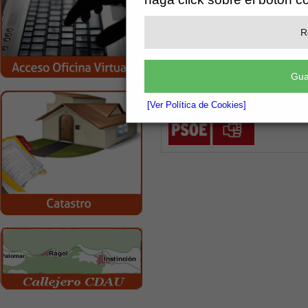
conc
R
conc
Gua
[Ver Política de Cookies]
conc