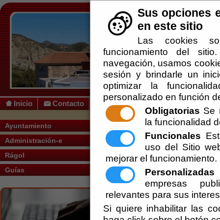
Sus opciones e
en este sitio
Las cookies so
funcionamiento del siti
navegación, usamos cookies
sesión y brindarle un inic
optimizar la funcionalid
personalizado en función de
Inicio
Contacto
Obligatorias
Se r
la funcionalidad de
Usted se encuentra a
Ayuntamiento
Funcionales
Esta
Administración-e
uso del Sitio w
Alcal
Rágol
mejorar el funcionamiento.
60855
Guías
Personalizadas
E
Tenie
empresas publi
relevantes para sus intere
Tenie
Si quiere inhabilitar las c
conc
haga click sobre el botón c