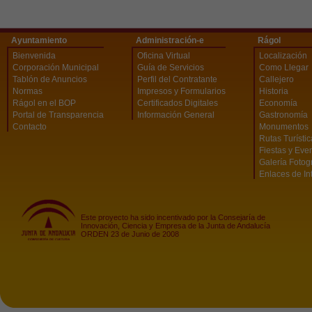
Ayuntamiento
Administración-e
Rágol
Bienvenida
Oficina Virtual
Localización
Corporación Municipal
Guía de Servicios
Como Llegar
Tablón de Anuncios
Perfil del Contratante
Callejero
Normas
Impresos y Formularios
Historia
Rágol en el BOP
Certificados Digitales
Economía
Portal de Transparencia
Información General
Gastronomía
Contacto
Monumentos
Rutas Turísti
Fiestas y Eve
Galería Fotog
Enlaces de In
Este proyecto ha sido incentivado por la Consejaría de
Innovación, Ciencia y Empresa de la Junta de Andalucía
ORDEN 23 de Junio de 2008