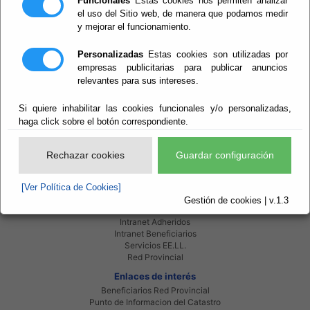
Funcionales
Estas cookies nos permiten analizar
el uso del Sitio web, de manera que podamos medir
y mejorar el funcionamiento.
Personalizadas
Estas cookies son utilizadas por
empresas publicitarias para publicar anuncios
relevantes para sus intereses.
Si quiere inhabilitar las cookies funcionales y/o personalizadas,
Agenda
haga click sobre el botón correspondiente.
Rechazar cookies
Guardar configuración
[Ver Política de Cookies]
Red Provincial
Gestión de cookies | v.1.3
Intranet Provincial
Intranet Adheridos
Intranet Beneficiarios
Servicios EE.LL.
Red Provincial
Enlaces de interés
Beneficiarios Red Provincial
Punto de Informacion del Catastro