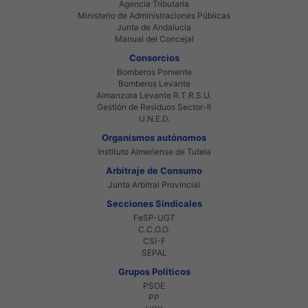
Agencia Tributaria
Ministerio de Administraciones Públicas
Junta de Andalucia
Manual del Concejal
Consorcios
Bomberos Poniente
Bomberos Levante
Almanzora Levante R.T.R.S.U.
Gestión de Residuos Sector-II
U.N.E.D.
Organismos autónomos
Instituto Almeriense de Tutela
Arbitraje de Consumo
Junta Arbitral Provincial
Secciones Sindicales
FeSP-UGT
C.C.O.O.
CSI-F
SEPAL
Grupos Políticos
PSOE
PP