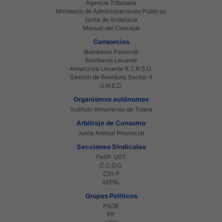
Agencia Tributaria
Ministerio de Administraciones Públicas
Junta de Andalucia
Manual del Concejal
Consorcios
Bomberos Poniente
Bomberos Levante
Almanzora Levante R.T.R.S.U.
Gestión de Residuos Sector-II
U.N.E.D.
Organismos autónomos
Instituto Almeriense de Tutela
Arbitraje de Consumo
Junta Arbitral Provincial
Secciones Sindicales
FeSP-UGT
C.C.O.O.
CSI-F
SEPAL
Grupos Políticos
PSOE
PP