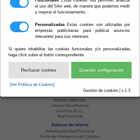
Funcionales
Estas cookies nos permiten analizar
el uso del Sitio web, de manera que podamos medir
y mejorar el funcionamiento.
Personalizadas
Estas cookies son utilizadas por
empresas publicitarias para publicar anuncios
relevantes para sus intereses.
Si quiere inhabilitar las cookies funcionales y/o personalizadas,
Declaración intereses
haga click sobre el botón correspondiente.
Rechazar cookies
Guardar configuración
[Ver Política de Cookies]
Red Provincial
Gestión de cookies | v.1.3
Intranet Provincial
Intranet Adheridos
Intranet Beneficiarios
Servicios EE.LL.
Red Provincial
Enlaces de interés
Beneficiarios Red Provincial
Punto de Informacion del Catastro