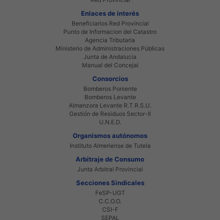
Enlaces de interés
Beneficiarios Red Provincial
Punto de Informacion del Catastro
Agencia Tributaria
Ministerio de Administraciones Públicas
Junta de Andalucia
Manual del Concejal
Consorcios
Bomberos Poniente
Bomberos Levante
Almanzora Levante R.T.R.S.U.
Gestión de Residuos Sector-II
U.N.E.D.
Organismos autónomos
Instituto Almeriense de Tutela
Arbitraje de Consumo
Junta Arbitral Provincial
Secciones Sindicales
FeSP-UGT
C.C.O.O.
CSI-F
SEPAL