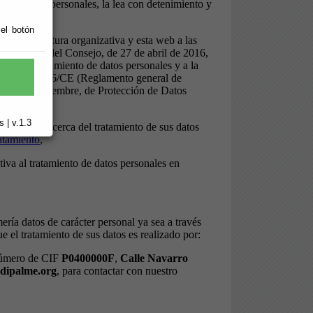
 el botón
 | v.1.3