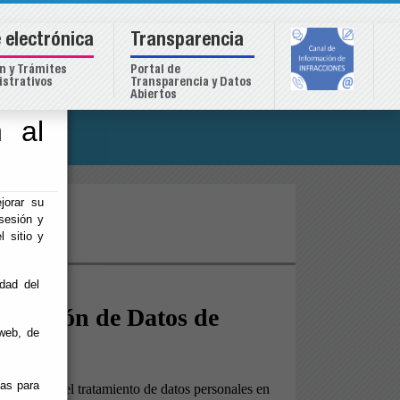
 electrónica
Transparencia
n y Trámites
Portal de
strativos
Transparencia y Datos
Abiertos
 al
o
jorar su
ad
sesión y
l sitio y
idad del
web, de
ias para