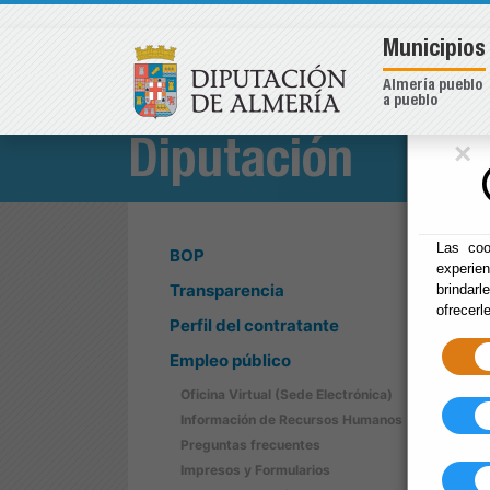
Municipios
Almería pueblo
a pueblo
×
Diputación
Las coo
BOP
experie
Transparencia
brindarl
ofrecerl
Perfil del contratante
Empleo público
Oficina Virtual (Sede Electrónica)
Información de Recursos Humanos
Preguntas frecuentes
Impresos y Formularios