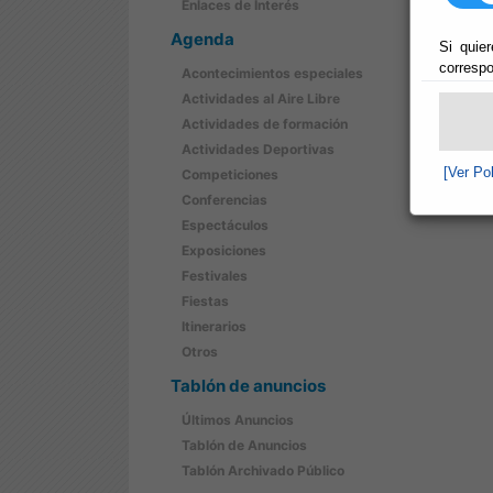
Enlaces de Interés
Agenda
Si quier
correspo
Acontecimientos especiales
Actividades al Aire Libre
Actividades de formación
Actividades Deportivas
[Ver Po
Competiciones
Conferencias
Espectáculos
Exposiciones
Festivales
Fiestas
Itinerarios
Otros
Tablón de anuncios
Últimos Anuncios
Tablón de Anuncios
Tablón Archivado Público