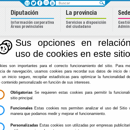
Buscar
Diputación
La provincia
Sede
Información corporativa
Servicios a disposición
Gestió
Áreas provinciales
del ciudadano
Admini
Sus opciones en relación
uso de cookies en este siti
Inicio
-
Diputación
- Política de Privacidad
kies son importantes para el correcto funcionamiento del sitio. Para me
Política de Privacid
ncia de navegación, usamos cookies para recordar sus datos de inicio de 
e un inicio seguro, recopilar estadísticas para optimizar la funcionalidad de
e contenido personalizado en función de sus intereses.
Obligatorias
Se requieren estas cookies para permitir la funcional
sitio principal.
Funcionales
Estas cookies nos permiten analizar el uso del Sitio 
manera que podamos medir y mejorar el funcionamiento.
Personalizadas
Estas cookies son utilizadas por empresas publicitar