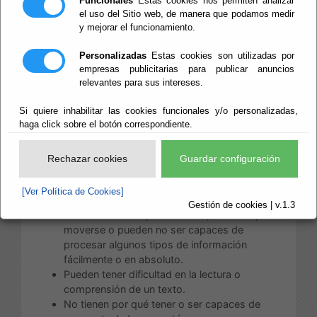
Funcionales
Estas cookies nos permiten analizar
asegurar la accesibilidad de los contenidos de la
el uso del Sitio web, de manera que podamos medir
y mejorar el funcionamiento.
web.
Las pautas que emanan de las
Web Content
Personalizadas
Estas cookies son utilizadas por
Accessibility Guidelines
datan de mayo de 1999 y
empresas publicitarias para publicar anuncios
relevantes para sus intereses.
de su aplicación más o menos estricta dependerá
el nivel de accesibilidad de los documentos del sitio
Si quiere inhabilitar las cookies funcionales y/o personalizadas,
web. El propio
W3C
habla de ellas en estos
haga click sobre el botón correspondiente.
términos:“Aquellos que no estén familiarizados con
los problemas de accesibilidad relacionados con el
diseño de páginas Web, deben tener en cuneta que
Rechazar cookies
Guardar configuración
muchos usuarios pueden estar operando en
contextos muy diferentes al suyo propio:
[Ver Política de Cookies]
Gestión de cookies | v.1.3
Pueden no ser capaces de ver, escuchar,
moverse o pueden no ser capaces de
procesar algunos tipos de información
fácilmente o en absoluto.
Pueden tener dificultad en la lectura o
comprensión de un texto.
No tienen por qué tener o ser capaces de