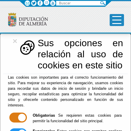
Buscar
×
Diputación
Sus opciones en
relación al uso de
Menú Diputación
cookies en este sitio
Inicio
-
Diputación
- Accesibilidad
Las cookies son importantes para el correcto funcionamiento del
sitio. Para mejorar su experiencia de navegación, usamos cookies
Accesibilidad
para recordar sus datos de inicio de sesión y brindarle un inicio
seguro, recopilar estadísticas para optimizar la funcionalidad del
sitio y ofrecerle contenido personalizado en función de sus
intereses.
Bajo las sigas
WAI
(Web Accesibility Initiative) se
Obligatorias
Se requieren estas cookies para
encuentra la normativa que emana del World Wide
permitir la funcionalidad del sitio principal.
Web Consortium en cuanto a accesibilidad y
buenas prácticas encaminadas a salvaguardar y