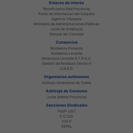
Enlaces de interés
Beneficiarios Red Provincial
Punto de Informacion del Catastro
Agencia Tributaria
Ministerio de Administraciones Públicas
Junta de Andalucia
Manual del Concejal
Consorcios
Bomberos Poniente
Bomberos Levante
Almanzora Levante R.T.R.S.U.
Gestión de Residuos Sector-II
U.N.E.D.
Organismos autónomos
Instituto Almeriense de Tutela
Arbitraje de Consumo
Junta Arbitral Provincial
Secciones Sindicales
FeSP-UGT
C.C.O.O.
CSI-F
SEPAL