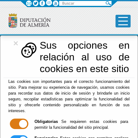
Buscar
×
Diputación
Sus opciones en
relación al uso de
Menú Diputación
cookies en este sitio
Inicio
-
Diputación
- Impresos y formularios
Las cookies son importantes para el correcto funcionamiento del
sitio. Para mejorar su experiencia de navegación, usamos cookies
Impresos y
para recordar sus datos de inicio de sesión y brindarle un inicio
seguro, recopilar estadísticas para optimizar la funcionalidad del
formularios
sitio y ofrecerle contenido personalizado en función de sus
intereses.
Obligatorias
Se requieren estas cookies para
permitir la funcionalidad del sitio principal.
Asistencia Económica