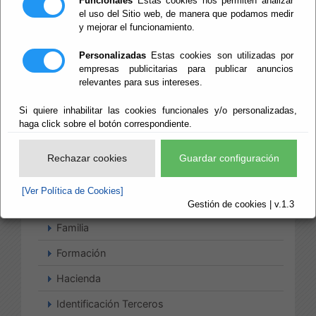
Funcionales
Estas cookies nos permiten analizar
el uso del Sitio web, de manera que podamos medir
Bop
y mejorar el funcionamiento.
Consejo Provincial de Familia
Personalizadas
Estas cookies son utilizadas por
empresas publicitarias para publicar anuncios
Consumo
relevantes para sus intereses.
Contratación
Si quiere inhabilitar las cookies funcionales y/o personalizadas,
haga click sobre el botón correspondiente.
Delegación
Deportes
Rechazar cookies
Guardar configuración
Energía
[Ver Política de Cookies]
Facturas
Gestión de cookies | v.1.3
Familia
Formación
Hacienda
Identificación Terceros