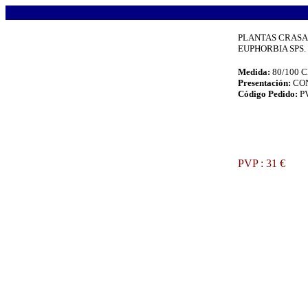
.
PLANTAS CRASA
EUPHORBIA SPS. (
Medida:
80/100 
Presentación:
CO
Código Pedido:
P
.
PVP : 31 €
.