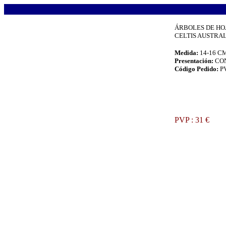
.
ÁRBOLES DE HO
CELTIS AUSTRALI
Medida:
14-16 C
Presentación:
CO
Código Pedido:
P
.
PVP : 31 €
.