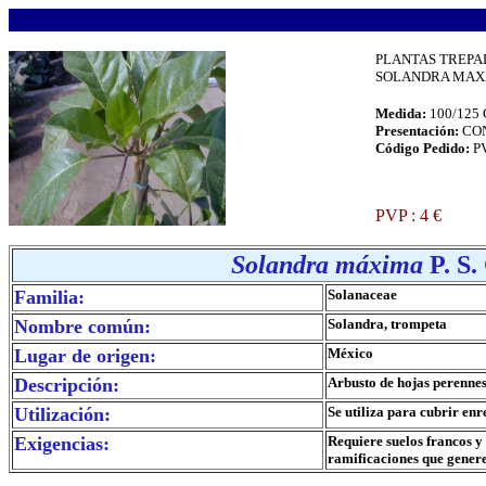
.
PLANTAS TREP
SOLANDRA MAXIMA
Medida:
100/125
Presentación:
CO
Código Pedido:
P
.
PVP : 4 €
.
Solandra máxima
P. S.
Familia:
Solanaceae
Nombre común:
Solandra, trompeta
Lugar de origen:
México
Descripción:
Arbusto de hojas perennes
Utilización:
Se utiliza para cubrir en
Exigencias:
Requiere suelos francos y 
ramificaciones que gener