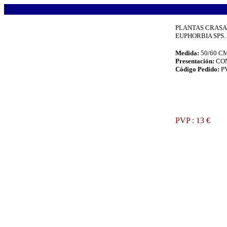
.
PLANTAS CRASA
EUPHORBIA SPS. (
Medida:
50/60 C
Presentación:
CO
Código Pedido:
P
.
PVP : 13 €
.