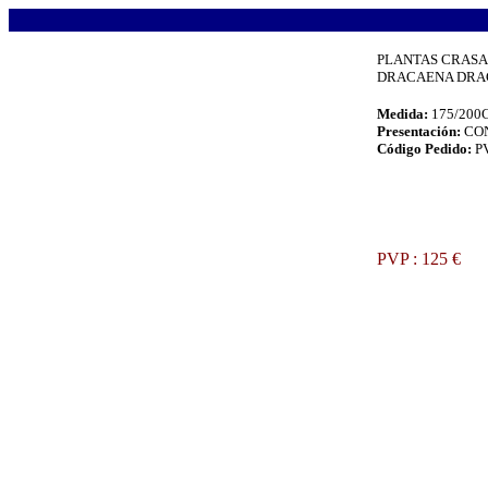
.
PLANTAS CRASA
DRACAENA DRAC
Medida:
175/20
Presentación:
CO
Código Pedido:
P
.
PVP : 125 €
.