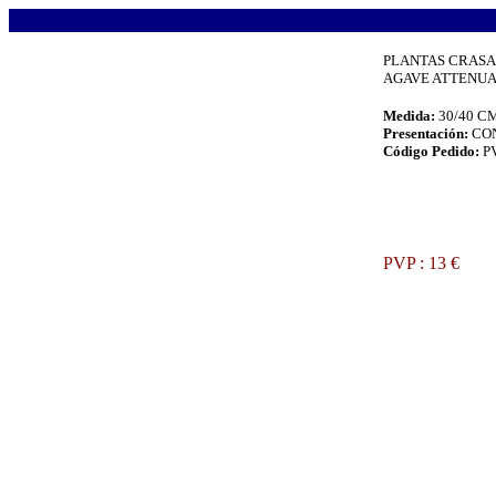
.
PLANTAS CRASA
AGAVE ATTENUATA
Medida:
30/40 C
Presentación:
CO
Código Pedido:
P
.
PVP : 13 €
.