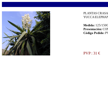
.
PLANTAS CRASA
YUCCA ELEPHANTI
Medida:
125/15
Presentación:
CO
Código Pedido:
P
.
PVP : 31 €
.