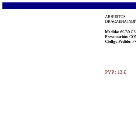
.
ARBUSTOS
DRACAENA INDIVI
Medida:
60/80 C
Presentación:
CO
Código Pedido:
P
.
PVP : 13 €
.