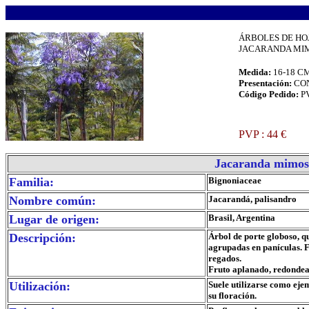
.
ÁRBOLES DE HO
JACARANDA MIMOS
Medida:
16-18 C
Presentación:
CO
Código Pedido:
P
.
PVP : 44 €
.
Jacaranda mimosi
Familia:
Bignoniaceae
Nombre común:
Jacarandá, palisandro
Lugar de origen:
Brasil, Argentina
Descripción:
Árbol de porte globoso, q
agrupadas en panículas. F
regados.
Fruto aplanado, redondead
Utilización:
Suele utilizarse como eje
su floración.