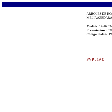
.
ÁRBOLES DE HO
MELIA AZEDARA
Medida:
14-16 C
Presentación:
CO
Código Pedido:
P
.
PVP : 19 €
.