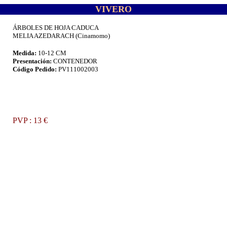
VIVERO
ÁRBOLES DE HOJA CADUCA
MELIA AZEDARACH (Cinamomo)
Medida:
10-12 CM
Presentación:
CONTENEDOR
Código Pedido:
PV111002003
.
PVP : 13 €