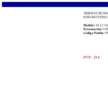
.
ÁRBOLES DE HO
KOELREUTERIA PA
Medida:
10-12 C
Presentación:
CO
Código Pedido:
P
.
PVP : 19 €
.