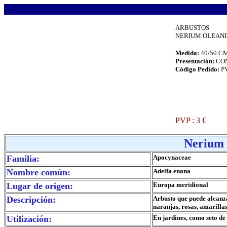
.
ARBUSTOS
NERIUM OLEANDE
Medida:
40/50 C
Presentación:
CO
Código Pedido:
P
.
PVP : 3 €
.
Nerium 
Familia:
Apocynaceae
Nombre común:
Adelfa enana
Lugar de origen:
Europa meridional
Descripción:
Arbusto que puede alcanza
naranjas, rosas, amarill
Utilización:
En jardines, como seto de