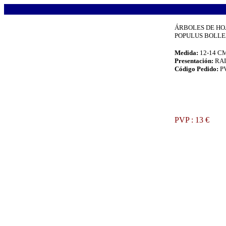
.
ÁRBOLES DE HO
POPULUS BOLLEA
Medida:
12-14 C
Presentación:
RA
Código Pedido:
P
.
PVP : 13 €
.