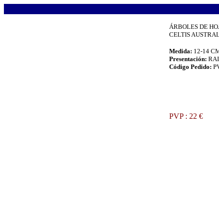
.
ÁRBOLES DE HO
CELTIS AUSTRALI
Medida:
12-14 C
Presentación:
RA
Código Pedido:
P
.
PVP : 22 €
.