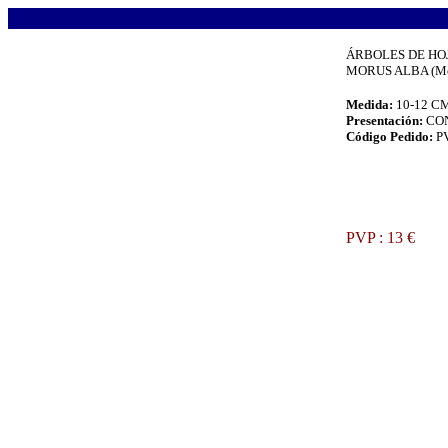
.
ÁRBOLES DE HO
MORUS ALBA (Mo
Medida:
10-12 C
Presentación:
CO
Código Pedido:
P
.
PVP : 13 €
.