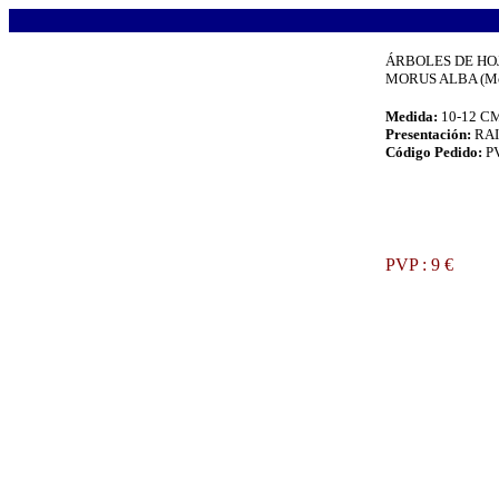
.
ÁRBOLES DE HO
MORUS ALBA (Mo
Medida:
10-12 C
Presentación:
RA
Código Pedido:
P
.
PVP : 9 €
.