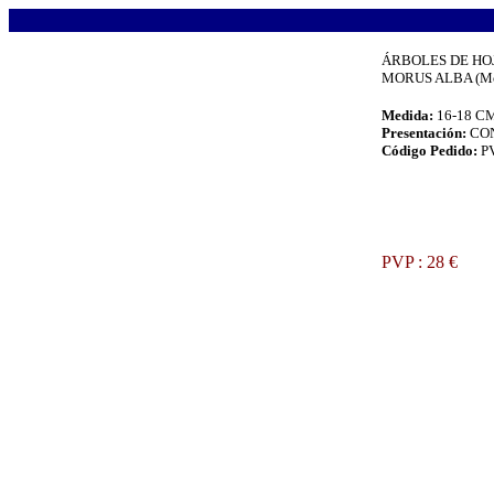
.
ÁRBOLES DE HO
MORUS ALBA (Mo
Medida:
16-18 C
Presentación:
CO
Código Pedido:
P
.
PVP : 28 €
.