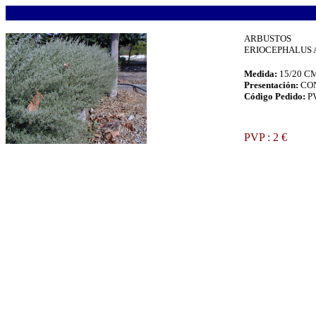
.
ARBUSTOS
ERIOCEPHALUS A
Medida:
15/20 C
Presentación:
CO
Código Pedido:
P
.
PVP : 2 €
.